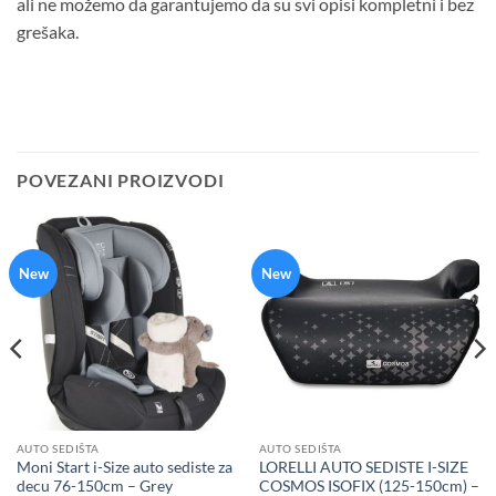
ali ne možemo da garantujemo da su svi opisi kompletni i bez
grešaka.
POVEZANI PROIZVODI
New
New
AUTO SEDIŠTA
AUTO SEDIŠTA
Moni Start i-Size auto sediste za
LORELLI AUTO SEDISTE I-SIZE
decu 76-150cm – Grey
COSMOS ISOFIX (125-150cm) –