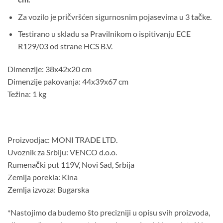
Za vozilo je pričvršćen sigurnosnim pojasevima u 3 tačke.
Testirano u skladu sa Pravilnikom o ispitivanju ECE
R129/03 od strane HCS B.V.
Dimenzije: 38x42x20 cm
Dimenzije pakovanja: 44x39x67 cm
Težina: 1 kg
Proizvodjac: MONI TRADE LTD.
Uvoznik za Srbiju: VENCO d.o.o.
Rumenački put 119V, Novi Sad, Srbija
Zemlja porekla: Kina
Zemlja izvoza: Bugarska
*Nastojimo da budemo što precizniji u opisu svih proizvoda,