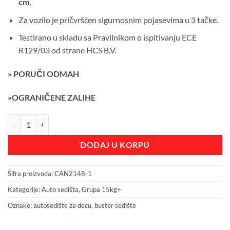
cm.
Za vozilo je pričvršćen sigurnosnim pojasevima u 3 tačke.
Testirano u skladu sa Pravilnikom o ispitivanju ECE
R129/03 od strane HCS B.V.
» PORUČI ODMAH
»OGRANIČENE ZALIHE
Auto sedište buster Jet 125-150cm Dark Grey količina
DODAJ U KORPU
Šifra proizvoda:
CAN2148-1
Kategorije:
Auto sedišta
,
Grupa 15kg+
Oznake:
autosedište za decu
,
buster sedište