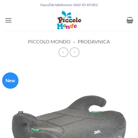
Preskoči
Naručite telefonom: 060/ 45 49 001
na
sadržaj
PICCOLO MONDO
»
PRODAVNICA
New