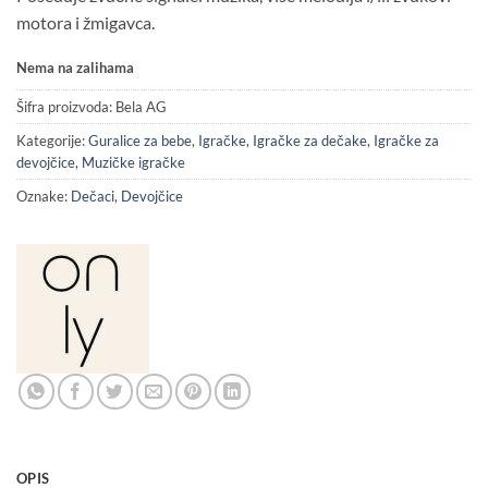
motora i žmigavca.
Nema na zalihama
Šifra proizvoda:
Bela AG
Kategorije:
Guralice za bebe
,
Igračke
,
Igračke za dečake
,
Igračke za
devojčice
,
Muzičke igračke
Oznake:
Dečaci
,
Devojčice
OPIS