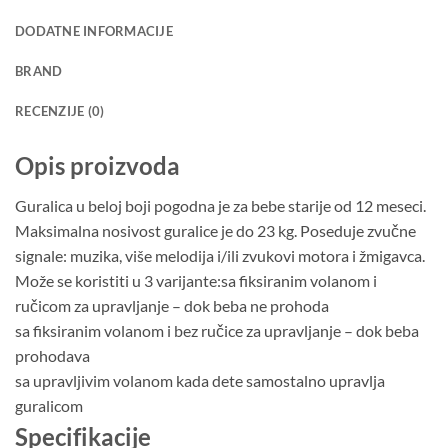
DODATNE INFORMACIJE
BRAND
RECENZIJE (0)
Opis proizvoda
Guralica u beloj boji pogodna je za bebe starije od 12 meseci.
Maksimalna nosivost guralice je do 23 kg. Poseduje zvučne
signale: muzika, više melodija i/ili zvukovi motora i žmigavca.
Može se koristiti u 3 varijante:sa fiksiranim volanom i
ručicom za upravljanje – dok beba ne prohoda
sa fiksiranim volanom i bez ručice za upravljanje – dok beba
prohodava
sa upravljivim volanom kada dete samostalno upravlja
guralicom
Specifikacije