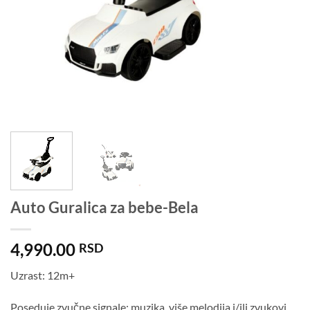
Auto Guralica za bebe-Bela
4,990.00
RSD
Uzrast: 12m+
Poseduje zvučne signale: muzika, više melodija i/ili zvukovi