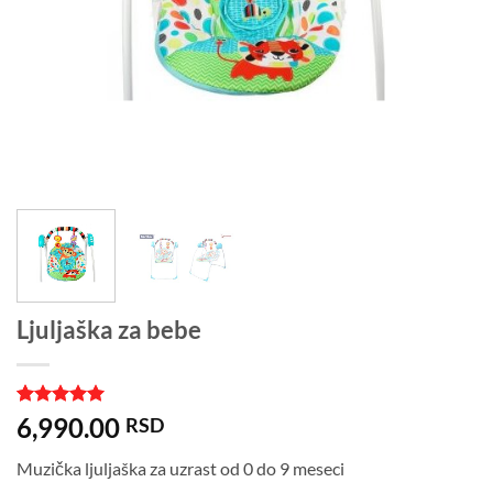
Ljuljaška za bebe
Ocenjeno
1
5
6,990.00
RSD
od 5 na
osnovu
Muzička ljuljaška za uzrast od 0 do 9 meseci
ocene
kupca