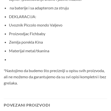
na baterije i sa adapterom za struju
DEKLARACIJA:
Uvoznik Piccolo mondo Valjevo
Proizvodjac Fichbaby
Zemlja porekla Kina
Materijal metal/tkanina
*Nastojimo da budemo što precizniji u opisu svih proizvoda,
ali ne možemo da garantujemo da su svi opisi kompletni i bez
grešaka.
POVEZANI PROIZVODI