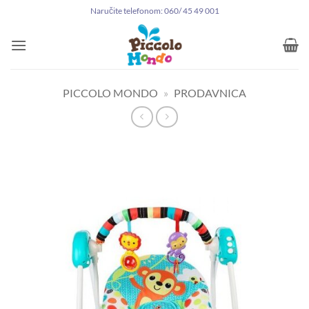
Preskoči
Naručite telefonom: 060/ 45 49 001
na
sadržaj
PICCOLO MONDO
»
PRODAVNICA