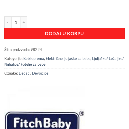
Ljuljaška za bebe količina
DODAJ U KORPU
Šifra proizvoda:
98224
Kategorije:
Bebi oprema
,
Električne ljuljaške za bebe
,
Ljuljaške/ Ležaljke/
Njihalice/ Fotelje za bebe
Oznake:
Dečaci
,
Devojčice