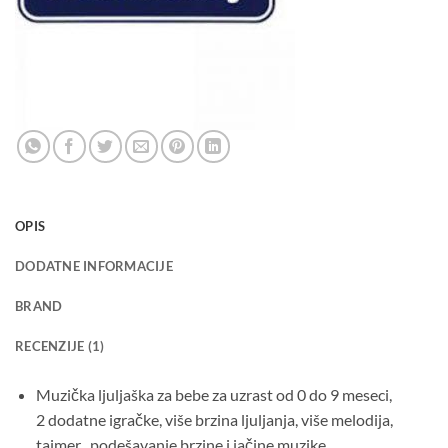
OPIS
DODATNE INFORMACIJE
BRAND
RECENZIJE (1)
Muzička ljuljaška za bebe za uzrast od 0 do 9 meseci,
2 dodatne igračke, više brzina ljuljanja, više melodija,
tajmer , podešavanje brzine i jačine muzike.