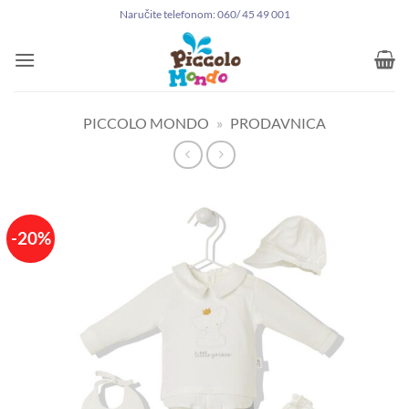
Preskoči
Naručite telefonom: 060/ 45 49 001
na
sadržaj
PICCOLO MONDO
»
PRODAVNICA
-20%