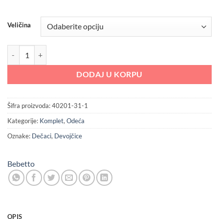
Veličina
Bebetto set za bebe krem Z818 količina
DODAJ U KORPU
Šifra proizvoda:
40201-31-1
Kategorije:
Komplet
,
Odeća
Oznake:
Dečaci
,
Devojčice
Bebetto
OPIS