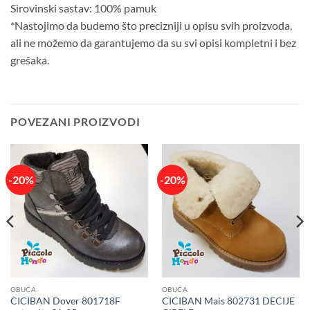
Sirovinski sastav: 100% pamuk
*Nastojimo da budemo što precizniji u opisu svih proizvoda,
ali ne možemo da garantujemo da su svi opisi kompletni i bez
grešaka.
POVEZANI PROIZVODI
-20%
-20%
OBUĆA
OBUĆA
CICIBAN Dover 801718F
CICIBAN Mais 802731 DECIJE