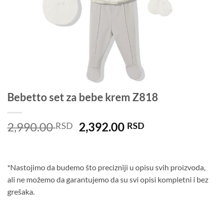
Bebetto set za bebe krem Z818
Originalna
Trenutna
2,990.00
2,392.00
RSD
RSD
cena
cena
je
je:
bila:
2,392.00 RSD.
*Nastojimo da budemo što precizniji u opisu svih proizvoda,
2,990.00 RSD.
ali ne možemo da garantujemo da su svi opisi kompletni i bez
grešaka.