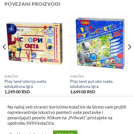
POVEZANI PROIZVODI
IGRAČKE
IGRAČKE
Play land istorija sveta
Play land put oko sveta
edukativna igra
edukativna igra
1,249.00
RSD
1,649.00
RSD
Na našoj veb stranici koristimo kolačiće da bismo vam pružili
najrelevantnije iskustvo pamteći vaše postavke i
ponavljajući posete. Klikom na „Prihvati“ pristajete na
upotrebu SVIH kolačića.