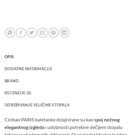
OPIS
DODATNE INFORMACIJE
BRAND
RECENZIJE (0)
ODREĐIVANJE VELIČINE STOPALA
Ciciban PARIS baletanke dizajnirane su kao
spoj nežnog
elegantnog izgleda
i udobnosti potrebne dečijem stopalu
tokom svakodnevnih aktivnosti. Ovaj model idealan je izbor