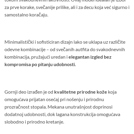
za prve korake, svečanije prilike, ali i za decu koja već sigurno i
samostalno koračaju.
Minimalistički i sofisticiran dizajn lako se uklapa uz različite
odevne kombinacije – od svečanih autfita do svakodnevnih
kombinacija, pružajući uredan i
elegantan izgled bez
kompromisa po pitanju udobnosti.
Gornji deo izrađen je od
kvalitetne prirodne kože
koja
omogućava prijatan osećaj pri nošenju i prirodnu
prozračnost stopala. Mekana unutrašnjost doprinosi
dodatnoj udobnosti, dok lagana konstrukcija omogućava
slobodno i prirodno kretanje.