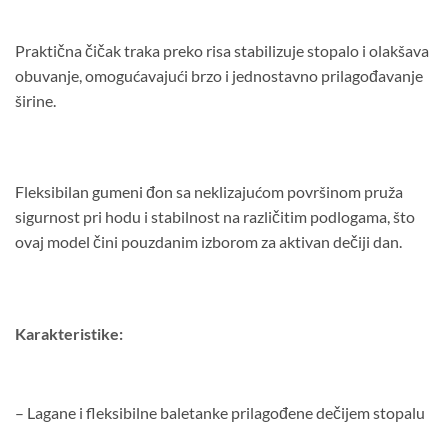
Praktična čičak traka preko risa stabilizuje stopalo i olakšava
obuvanje, omogućavajući brzo i jednostavno prilagođavanje
širine.
Fleksibilan gumeni đon sa neklizajućom površinom pruža
sigurnost pri hodu i stabilnost na različitim podlogama, što
ovaj model čini pouzdanim izborom za aktivan dečiji dan.
Karakteristike:
– Lagane i fleksibilne baletanke prilagođene dečijem stopalu