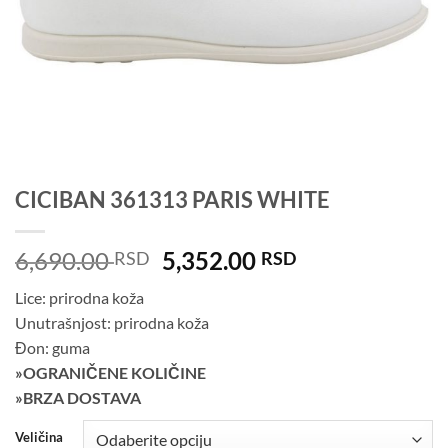
CICIBAN 361313 PARIS WHITE
Originalna
Trenutna
6,690.00
5,352.00
RSD
RSD
cena
cena
Lice: prirodna koža
je
je:
Unutrašnjost: prirodna koža
bila:
5,352.00 RSD.
Đon: guma
6,690.00 RSD.
»OGRANIČENE KOLIČINE
»BRZA DOSTAVA
Veličina