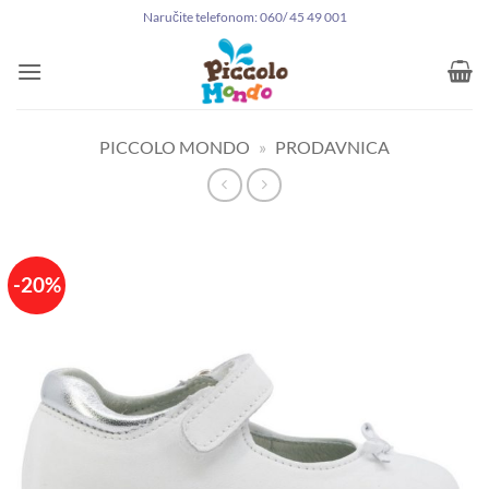
Preskoči
Naručite telefonom: 060/ 45 49 001
na
sadržaj
PICCOLO MONDO
»
PRODAVNICA
-20%