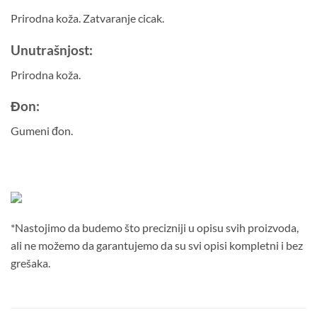
Prirodna koža. Zatvaranje cicak.
Unutrašnjost:
Prirodna koža.
Đon:
Gumeni đon.
*Nastojimo da budemo što precizniji u opisu svih proizvoda,
ali ne možemo da garantujemo da su svi opisi kompletni i bez
grešaka.