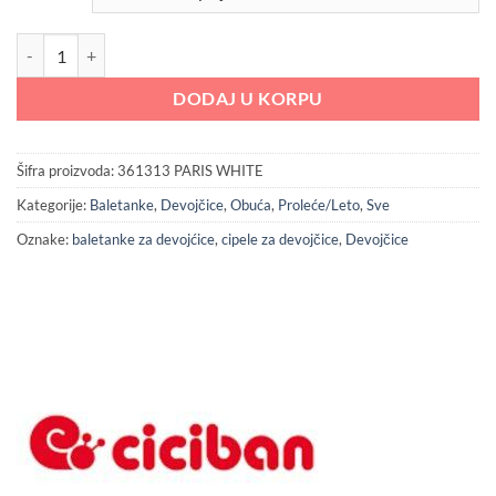
CICIBAN 361313 PARIS WHITE količina
DODAJ U KORPU
Šifra proizvoda:
361313 PARIS WHITE
Kategorije:
Baletanke
,
Devojčice
,
Obuća
,
Proleće/Leto
,
Sve
Oznake:
baletanke za devojćice
,
cipele za devojčice
,
Devojčice