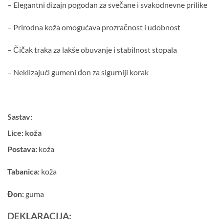
– Elegantni dizajn pogodan za svečane i svakodnevne prilike
– Prirodna koža omogućava prozračnost i udobnost
– Čičak traka za lakše obuvanje i stabilnost stopala
– Neklizajući gumeni đon za sigurniji korak
Sastav:
Lice:
koža
Postava:
koža
Tabanica:
koža
Đon:
guma
DEKLARACIJA: