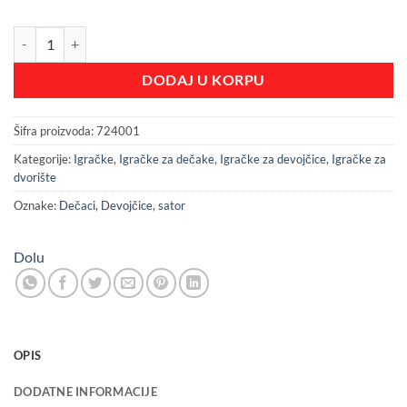
Dečiji Šator tunel za igru Pepa Prase količina
DODAJ U KORPU
Šifra proizvoda:
724001
Kategorije:
Igračke
,
Igračke za dečake
,
Igračke za devojčice
,
Igračke za
dvorište
Oznake:
Dečaci
,
Devojčice
,
sator
Dolu
OPIS
DODATNE INFORMACIJE