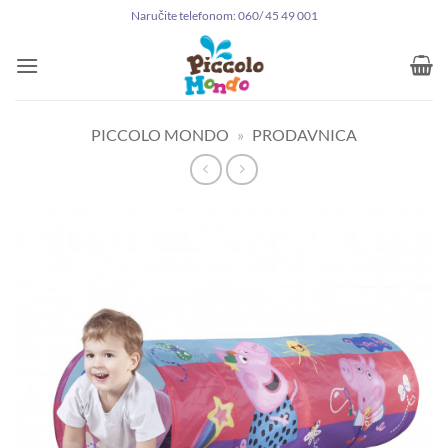
Preskoči
Naručite telefonom: 060/ 45 49 001
na
sadržaj
PICCOLO MONDO
»
PRODAVNICA