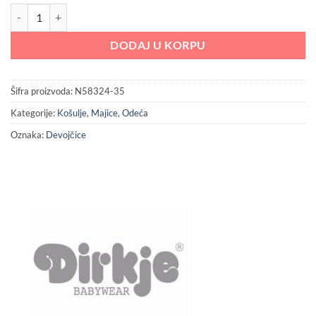
1,399.00 RSD.
Dirkje bluza za devojčice količina
DODAJ U KORPU
Šifra proizvoda:
N58324-35
Kategorije:
Košulje
,
Majice
,
Odeća
Oznaka:
Devojčice