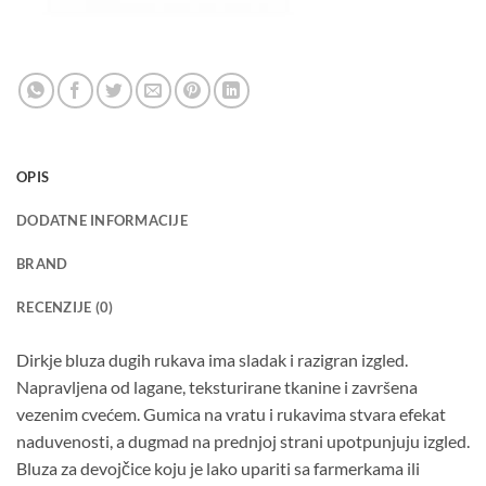
OPIS
DODATNE INFORMACIJE
BRAND
RECENZIJE (0)
Dirkje bluza dugih rukava ima sladak i razigran izgled.
Napravljena od lagane, teksturirane tkanine i završena
vezenim cvećem. Gumica na vratu i rukavima stvara efekat
naduvenosti, a dugmad na prednjoj strani upotpunjuju izgled.
Bluza za devojčice koju je lako upariti sa farmerkama ili