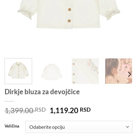
Dirkje bluza za devojčice
Originalna
Trenutna
1,399.00
1,119.20
RSD
RSD
cena
cena
je
je:
Veličina
bila:
1,119.20 RSD.