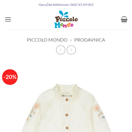
Preskoči
Naručite telefonom: 060/ 45 49 001
na
sadržaj
PICCOLO MONDO
»
PRODAVNICA
-20%