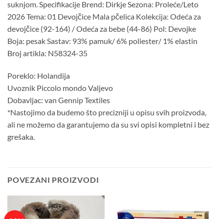
suknjom. Specifikacije Brend: Dirkje Sezona: Proleće/Leto
2026 Tema: 01 Devojčice Mala pčelica Kolekcija: Odeća za
devojčice (92-164) / Odeća za bebe (44-86) Pol: Devojke
Boja: pesak Sastav: 93% pamuk/ 6% poliester/ 1% elastin
Broj artikla: N58324-35
Poreklo: Holandija
Uvoznik Piccolo mondo Valjevo
Dobavljac: van Gennip Textiles
*Nastojimo da budemo što precizniji u opisu svih proizvoda,
ali ne možemo da garantujemo da su svi opisi kompletni i bez
grešaka.
POVEZANI PROIZVODI