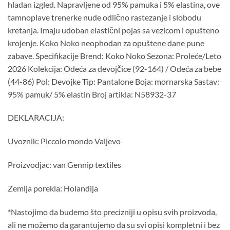
hladan izgled. Napravljene od 95% pamuka i 5% elastina, ove
tamnoplave trenerke nude odlično rastezanje i slobodu
kretanja. Imaju udoban elastični pojas sa vezicom i opušteno
krojenje. Koko Noko neophodan za opuštene dane pune
zabave. Specifikacije Brend: Koko Noko Sezona: Proleće/Leto
2026 Kolekcija: Odeća za devojčice (92-164) / Odeća za bebe
(44-86) Pol: Devojke Tip: Pantalone Boja: mornarska Sastav:
95% pamuk/ 5% elastin Broj artikla: N58932-37
DEKLARACIJA:
Uvoznik: Piccolo mondo Valjevo
Proizvodjac: van Gennip textiles
Zemlja porekla: Holandija
*Nastojimo da budemo što precizniji u opisu svih proizvoda,
ali ne možemo da garantujemo da su svi opisi kompletni i bez