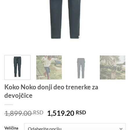
Koko Noko donji deo trenerke za
devojčice
Originalna
Trenutna
1,899.00
1,519.20
RSD
RSD
cena
cena
je
je:
Veličina