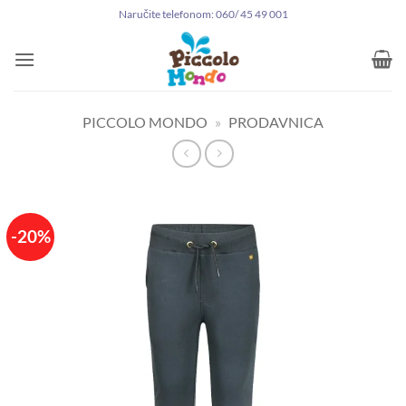
Preskoči
Naručite telefonom: 060/ 45 49 001
na
sadržaj
PICCOLO MONDO
»
PRODAVNICA
-20%