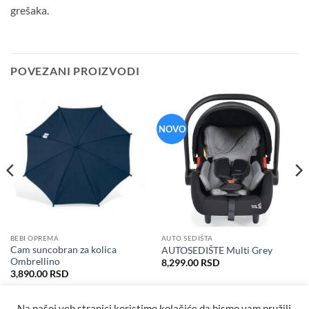
grešaka.
POVEZANI PROIZVODI
NOVO
BEBI OPREMA
AUTO SEDIŠTA
Cam suncobran za kolica
AUTOSEDIŠTE Multi Grey
Ombrellino
8,299.00
RSD
3,890.00
RSD
Na našoj veb stranici koristimo kolačiće da bismo vam pružili