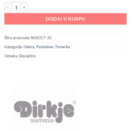
1,399.00 RSD.
Dirkje pantalone za devojčice količina
DODAJ U KORPU
Šifra proizvoda:
N58357-35
Kategorije:
Odeća
,
Pantalone
,
Trenerke
Oznaka:
Devojčice