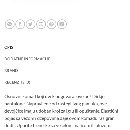
OPIS
DODATNE INFORMACIJE
BRAND
RECENZIJE (0)
Osnovni komad koji uvek odgovara: ove bež Dirkje
pantalone. Napravljene od rastegljivog pamuka, ove
devojčice imaju udoban kroj za igru ili opuštanje. Elastični
pojas sa vezom i džepovima daje ovom komadu razigran
dodir. Uparite trenerke sa veselom majicom ili bluzom.