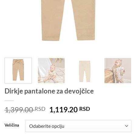
Dirkje pantalone za devojčice
Originalna
Trenutna
1,399.00
1,119.20
RSD
RSD
cena
cena
je
je:
Veličina
bila:
1,119.20 RSD.