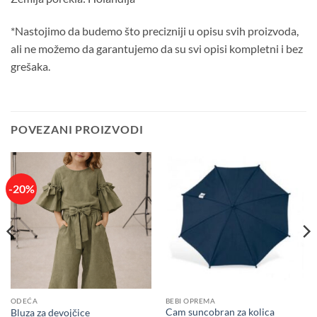
*Nastojimo da budemo što precizniji u opisu svih proizvoda,
ali ne možemo da garantujemo da su svi opisi kompletni i bez
grešaka.
POVEZANI PROIZVODI
-20%
ODEĆA
BEBI OPREMA
Cam suncobran za kolica
Bluza za devojčice