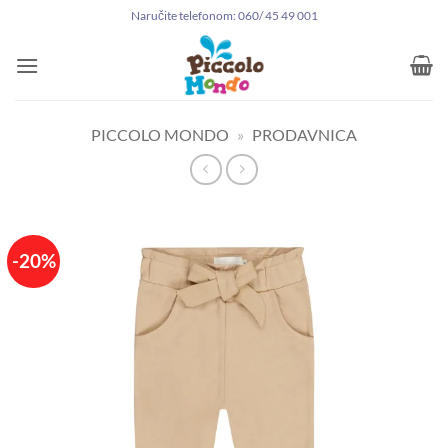
Preskoči
Naručite telefonom: 060/ 45 49 001
na
sadržaj
PICCOLO MONDO
»
PRODAVNICA
-20%