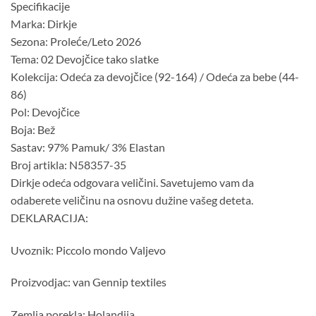
Specifikacije
Marka: Dirkje
Sezona: Proleće/Leto 2026
Tema: 02 Devojčice tako slatke
Kolekcija: Odeća za devojčice (92-164) / Odeća za bebe (44-
86)
Pol: Devojčice
Boja: Bež
Sastav: 97% Pamuk/ 3% Elastan
Broj artikla: N58357-35
Dirkje odeća odgovara veličini. Savetujemo vam da
odaberete veličinu na osnovu dužine vašeg deteta.
DEKLARACIJA:
Uvoznik: Piccolo mondo Valjevo
Proizvodjac: van Gennip textiles
Zemlja porekla: Holandija