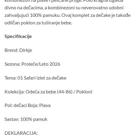
divno na dečacima, a kombinezoni su neverovatno udobni
zahvaljujući 100% pamuku. Ovaj komplet za dečake je takođe
odličan poklon za tuširanje bebe.
Specifikacije
Brend: Dirkje
Sezona: Proleće/Leto 2026
Tema: 01 Safari izlet za dečake
Kolekcija: Odeća za bebe (44-86) / Pokloni
Pol: dečaci Boja: Plava
Sastav: 100% pamuk
DEKLARACIJA: