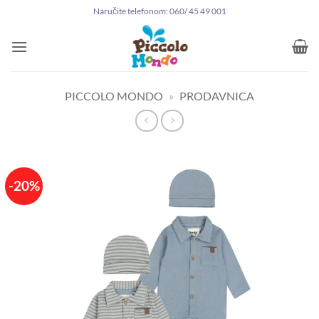
Preskoči
Naručite telefonom: 060/ 45 49 001
na
sadržaj
PICCOLO MONDO
»
PRODAVNICA
-20%