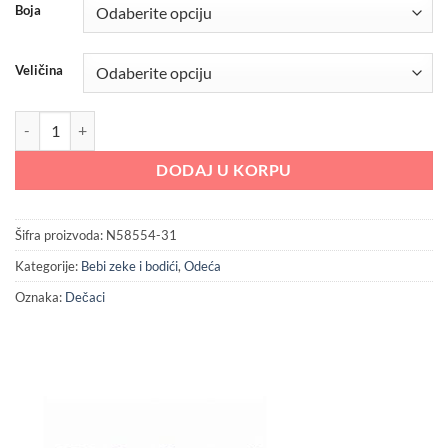
1,499.00 RSD.
Boja
Veličina
Dirkje zeka za dečake količina
DODAJ U KORPU
Šifra proizvoda:
N58554-31
Kategorije:
Bebi zeke i bodići
,
Odeća
Oznaka:
Dečaci