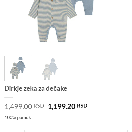
Dirkje zeka za dečake
Originalna
Trenutna
1,499.00
1,199.20
RSD
RSD
cena
cena
100% pamuk
je
je:
bila:
1,199.20 RSD.