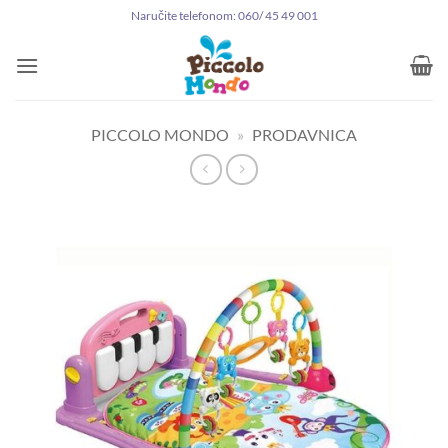
Preskoči
Naručite telefonom: 060/ 45 49 001
na
sadržaj
PICCOLO MONDO
»
PRODAVNICA