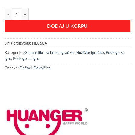
Huanger muzička podloga za igru količina
DODAJ U KORPU
Šifra proizvoda:
HE0604
Kategorije:
Gimnastike za bebe
,
Igračke
,
Muzičke igračke
,
Podloge za
igru
,
Podloge za igru
Oznake:
Dečaci
,
Devojčice