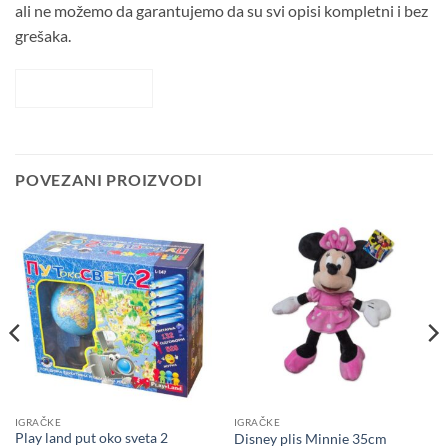
ali ne možemo da garantujemo da su svi opisi kompletni i bez
grešaka.
POGLED 360
POVEZANI PROIZVODI
IGRAČKE
IGRAČKE
Play land put oko sveta 2
Disney plis Minnie 35cm