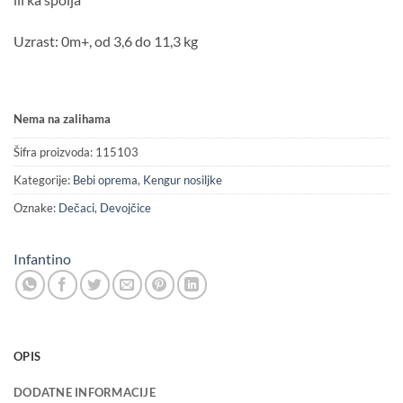
Uzrast: 0m+, od 3,6 do 11,3 kg
Nema na zalihama
Šifra proizvoda:
115103
Kategorije:
Bebi oprema
,
Kengur nosiljke
Oznake:
Dečaci
,
Devojčice
Infantino
OPIS
DODATNE INFORMACIJE