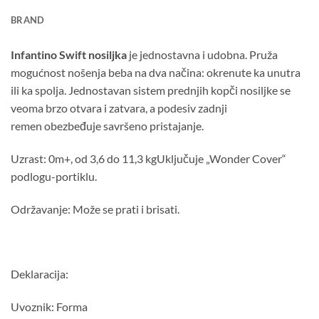
BRAND
Infantino Swift nosiljka
je jednostavna i udobna. Pruža
mogućnost nošenja beba na dva načina: okrenute ka unutra
ili ka spolja. Jednostavan sistem prednjih kopči nosiljke se
veoma brzo otvara i zatvara, a podesiv zadnji
remen obezbeđuje savršeno pristajanje.
Uzrast: 0m+, od 3,6 do 11,3 kgUključuje „Wonder Cover“
podlogu-portiklu.
Održavanje: Može se prati i brisati.
Deklaracija:
Uvoznik: Forma