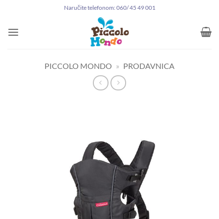
Preskoči
Naručite telefonom: 060/ 45 49 001
na
sadržaj
PICCOLO MONDO
»
PRODAVNICA