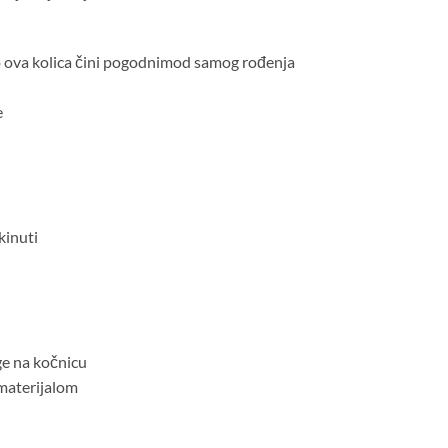
to ova kolica čini pogodnimod samog rođenja
e
kinuti
ge na kočnicu
 materijalom