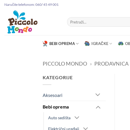
Preskoči
Naručite telefonom: 060/ 45 49 001
na
sadržaj
Pretraga
za:
BEBI OPREMA
IGRAČKE
O
PICCOLO MONDO
»
PRODAVNICA
KATEGORIJE
Aksesoari
Bebi oprema
Auto sedišta
Električni uređaji