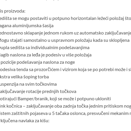
s proizvoda:
edišta se mogu postaviti u potpuno horizontalan ležeći položaj š
agana aluminijumska šasija
ednostavno sklapanje jednom rukom uz automatsko zaključavanj
ogu stajati samostalno u uspravnom položaju kada su sklopljena
upla sedišta sa individualnim podešavanjima
agib naslona za leđa je podesiv u više položaja
 pozicije podešavanja naslona za noge
odesiva tenda sa prozorčićem i vizirom koja se po potrebi može i s
kstra velika šoping torba
uspenzija na svim točkovima
aključavanje rotacije prednjih točkova
otirajući Bamper/branik, koji se može i potpuno ukloniti
ink kočnica – zaključavanje oba zadnja točka jednim pritiskom no
istem zaštitnih pojaseva u 5 tačaka oslonca, presvučeni mekanim
ključena navlaka za kišu: