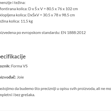
enzije i težina:
ontirana kolica: D x Š x V = 80.5 x 76 x 102 cm
klopljena kolica: DxŠxV = 30.5 x 78 x 98.5 cm
ežina kolica: 11.5 kg
oizvedena po evropskom standardu: EN 1888:2012
ecifikacije
oznik:
Forma VS
oizvođač:
Joie
stojimo da budemo što precizniji u opisu svih proizvoda, ali ne m
pletni i bez grešaka.