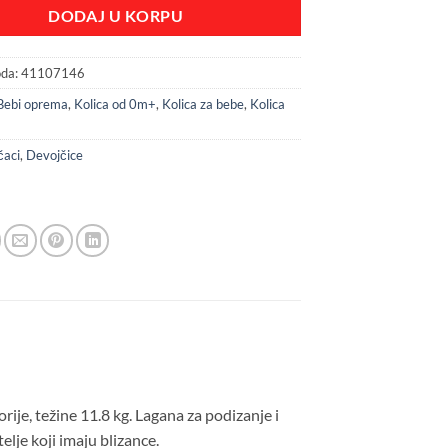
DODAJ U KORPU
oda:
41107146
Bebi oprema
,
Kolica od 0m+
,
Kolica za bebe
,
Kolica
čaci
,
Devojčice
rije, težine 11.8 kg. Lagana za podizanje i
lje koji imaju blizance.