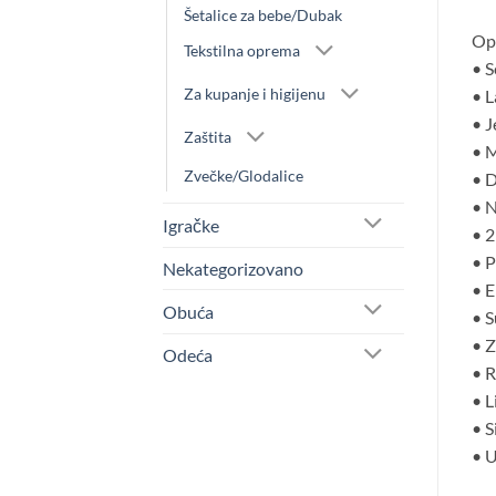
Šetalice za bebe/Dubak
Opi
Tekstilna oprema
• S
Za kupanje i higijenu
• L
• J
Zaštita
• M
Zvečke/Glodalice
• D
• N
Igračke
• 2
• P
Nekategorizovano
• E
Obuća
• S
• Z
Odeća
• R
• L
• S
• U