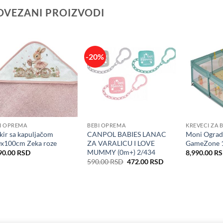
OVEZANI PROIZVODI
-20%
I OPREMA
BEBI OPREMA
KREVECI ZA 
kir sa kapuljačom
CANPOL BABIES LANAC
Moni Ogradi
x100cm Zeka roze
ZA VARALICU I LOVE
GameZone 
MUMMY (0m+) 2/434
90.00
RSD
8,990.00
R
Originalna
Trenutna
590.00
RSD
472.00
RSD
cena
cena
je
je:
bila:
472.00 RSD.
590.00 RSD.