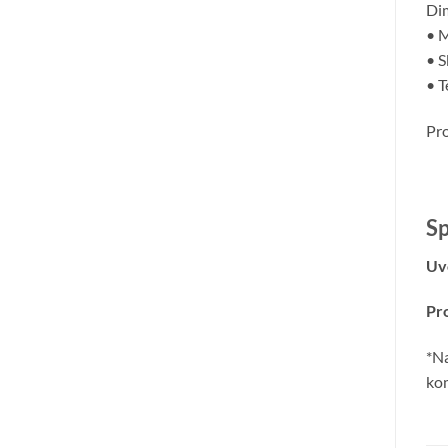
Dim
• M
• S
• T
Pr
Sp
Uv
Pr
*Na
kom