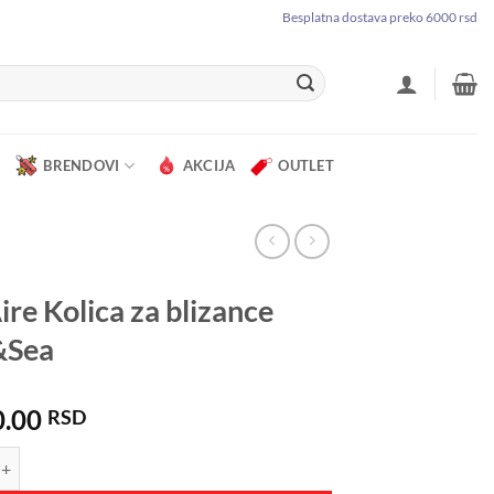
Besplatna dostava preko 6000 rsd
BRENDOVI
AKCIJA
OUTLET
ire Kolica za blizance
&Sea
0.00
RSD
olica za blizance Rosy&Sea količina