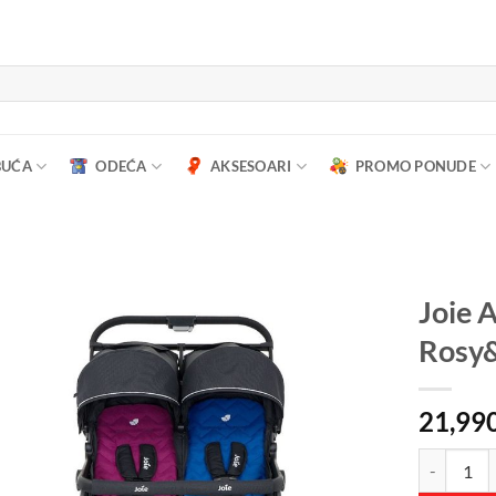
BUĆA
ODEĆA
AKSESOARI
PROMO PONUDE
Joie A
Rosy
21,99
Joie Aire K