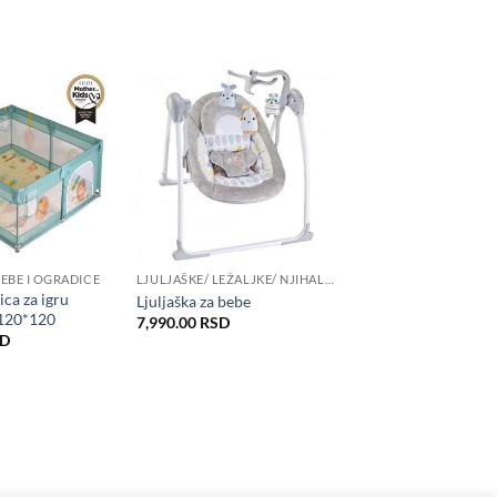
BEBE I OGRADICE
LJULJAŠKE/ LEŽALJKE/ NJIHALICE/ FOTELJE ZA BEBE
ca za igru
Ljuljaška za bebe
120*120
7,990.00
RSD
SD