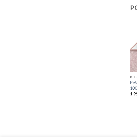
P
BEBI OPREMA
BEBI OPREMA
BEB
AVENT MANUELNA
Jungle šetalica Klik-Klak –
Peš
PUMPICA ZA IZMAZANJE
40010437
100
– NATURAL 3969
7,490.00
RSD
1,9
6,990.00
RSD