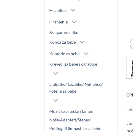
Hranilice
Hranjenje
Kengur nosiljke
Kolica za bebe
Komode za bebe
Kreveci za bebe i ogradice
Ljuljaške/ Ležaljke/ Njihalice/
Fotelje za bebe
OP
Joi
Muzičke vrteške i lampe
Noše/Adapteri/Steperi
Joi
Podloge/Gimnastike za bebe
noš