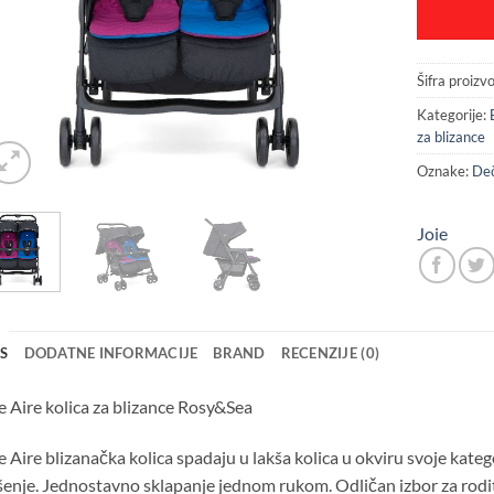
Šifra proizv
Kategorije:
za blizance
Oznake:
De
Joie
IS
DODATNE INFORMACIJE
BRAND
RECENZIJE (0)
e Aire kolica za blizance Rosy&Sea
e Aire blizanačka kolica spadaju u lakša kolica u okviru svoje katego
enje. Jednostavno sklapanje jednom rukom. Odličan izbor za rodite