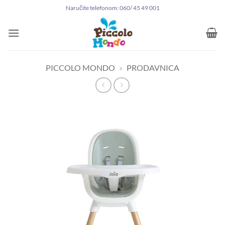
Preskoči
Naručite telefonom: 060/ 45 49 001
na
sadržaj
PICCOLO MONDO
»
PRODAVNICA