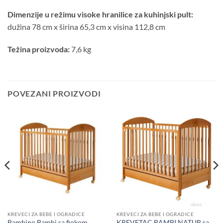
Dimenzije u režimu visoke hranilice za kuhinjski pult:
dužina 78 cm x širina 65,3 cm x visina 112,8 cm
Težina proizvoda:
7,6 kg
POVEZANI PROIZVODI
KREVECI ZA BEBE I OGRADICE
KREVECI ZA BEBE I OGRADICE
KREVETAC BAMBI NATUR sa
Bambino Bambi sa fiokom