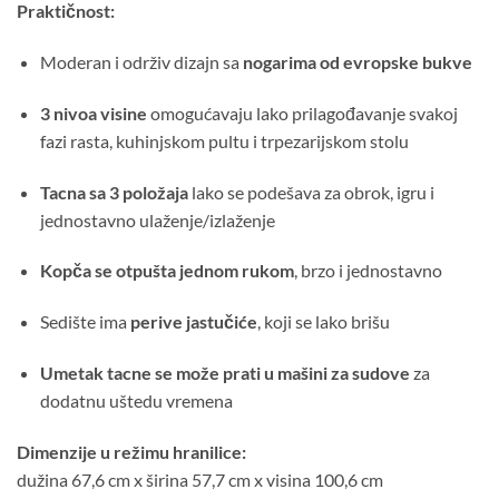
Praktičnost:
Moderan i održiv dizajn sa
nogarima od evropske bukve
3 nivoa visine
omogućavaju lako prilagođavanje svakoj
fazi rasta, kuhinjskom pultu i trpezarijskom stolu
Tacna sa 3 položaja
lako se podešava za obrok, igru i
jednostavno ulaženje/izlaženje
Kopča se otpušta jednom rukom
, brzo i jednostavno
Sedište ima
perive jastučiće
, koji se lako brišu
Umetak tacne se može prati u mašini za sudove
za
dodatnu uštedu vremena
Dimenzije u režimu hranilice:
dužina 67,6 cm x širina 57,7 cm x visina 100,6 cm