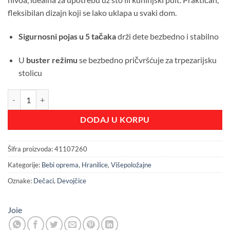
fleksibilan dizajn koji se lako uklapa u svaki dom.
Sigurnosni pojas u 5 tačaka
drži dete bezbedno i stabilno
U
buster režimu
se bezbedno pričvršćuje za trpezarijsku
stolicu
Joie hranilica Chestnut, Mist količina
DODAJ U KORPU
Šifra proizvoda:
41107260
Kategorije:
Bebi oprema
,
Hranilice
,
Višepoložajne
Oznake:
Dečaci
,
Devojčice
Joie