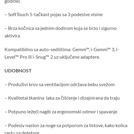
godine) .
– SoftTouch 5-tačkast pojas sa 3 podesive visine
– Brza kočnica sa jednim dodirom koja se brzo i sigurno
aktivira
Kompatibilno sa auto-sedištima: Gemm™, i-Gemm™ 3, i-
Level™ Pro ili i-Snug™ 2 uz uključene adaptere.
UDOBNOST
– Produživi krov sa ventilacijom održava bebu svežom
– Kvalitetai tkanina laka za čišćenje i dizajnirana da traju
– Potpuno ležeći nagib za ergonomski odmor i spavanje
– Podesiv naslon za noge sa potporom za listove, kako kolica
rastu sa detetom