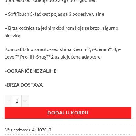
– SoftTouch 5-tačkast pojas sa 3 podesive visine
– Brza kočnica sa jednim dodirom koja se brzo i sigurno
aktivira
Kompatibilno sa auto-sedištima: Gemm™, i-Gemm™ 3, i-
Level™ Pro ili i-Snug™ 2 uz uključene adaptere.
»OGRANIČENE ZALIHE
»BRZA DOSTAVA
Joie kolica Parcel LX, Ebony količina
DODAJ U KORPU
Šifra proizvoda:
41107017