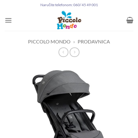
Preskoči
Naručite telefonom: 060/ 45 49 001
na
sadržaj
PICCOLO MONDO
»
PRODAVNICA