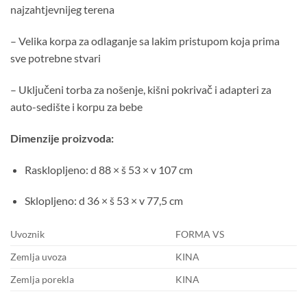
najzahtjevnijeg terena
– Velika korpa za odlaganje sa lakim pristupom koja prima
sve potrebne stvari
– Uključeni torba za nošenje, kišni pokrivač i adapteri za
auto-sedište i korpu za bebe
Dimenzije proizvoda:
Rasklopljeno: d 88 × š 53 × v 107 cm
Sklopljeno: d 36 × š 53 × v 77,5 cm
Uvoznik
FORMA VS
Zemlja uvoza
KINA
Zemlja porekla
KINA