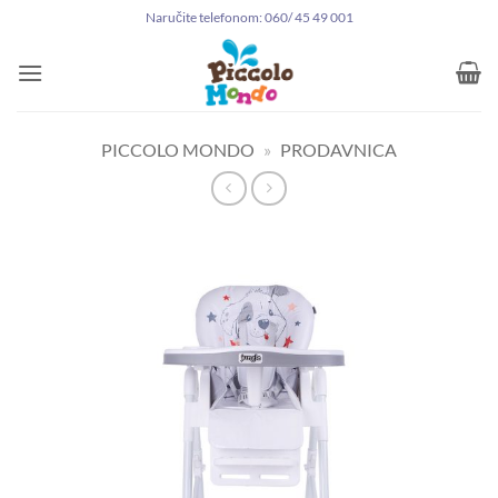
Preskoči
Naručite telefonom: 060/ 45 49 001
na
sadržaj
PICCOLO MONDO
»
PRODAVNICA