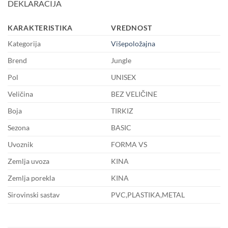
DEKLARACIJA
KARAKTERISTIKA
VREDNOST
Kategorija
Višepoložajna
Brend
Jungle
Pol
UNISEX
Veličina
BEZ VELIČINE
Boja
TIRKIZ
Sezona
BASIC
Uvoznik
FORMA VS
Zemlja uvoza
KINA
Zemlja porekla
KINA
Sirovinski sastav
PVC,PLASTIKA,METAL