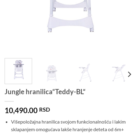
Jungle hranilica“Teddy-BL“
10,490.00
RSD
Višepoložajna hranilica svojom funkcionalnošću i lakim
sklapanjem omogućava lakše hranjenje deteta od 6m+