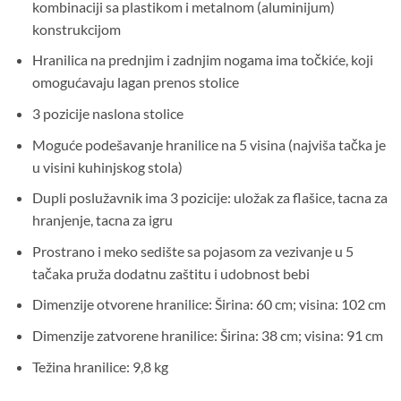
kombinaciji sa plastikom i metalnom (aluminijum)
konstrukcijom
Hranilica na prednjim i zadnjim nogama ima točkiće, koji
omogućavaju lagan prenos stolice
3 pozicije naslona stolice
Moguće podešavanje hranilice na 5 visina (najviša tačka je
u visini kuhinjskog stola)
Dupli poslužavnik ima 3 pozicije: uložak za flašice, tacna za
hranjenje, tacna za igru
Prostrano i meko sedište sa pojasom za vezivanje u 5
tačaka pruža dodatnu zaštitu i udobnost bebi
Dimenzije otvorene hranilice: Širina: 60 cm; visina: 102 cm
Dimenzije zatvorene hranilice: Širina: 38 cm; visina: 91 cm
Težina hranilice: 9,8 kg