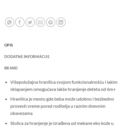
OPIS
DODATNE INFORMACIJE
BRAND
Višepoložajna hranilica svojom funkcionalnošću i lakim
sklapanjem omogućava lakše hranjenje deteta od 6m+
Hranilica je mesto gde beba može udobno i bezbedno
provesti vreme pored roditelja u raznim dnevnim
obavezama
Stolica za hranjenje je izrađena od mekane eko kože u