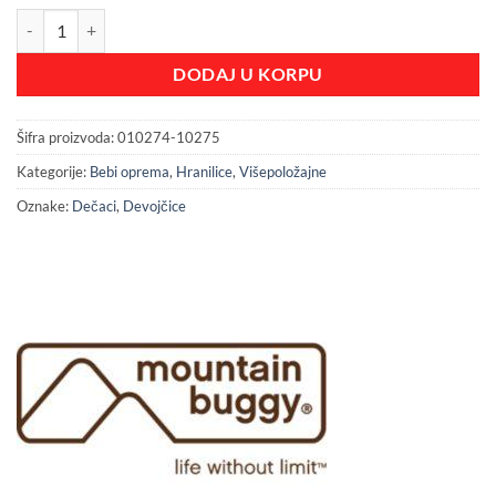
Jungle hranilica"Teddy-BL" količina
DODAJ U KORPU
Šifra proizvoda:
010274-10275
Kategorije:
Bebi oprema
,
Hranilice
,
Višepoložajne
Oznake:
Dečaci
,
Devojčice