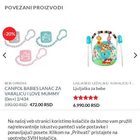
POVEZANI PROIZVODI
-20%
BEBI OPREMA
LJULJAŠKE/ LEŽALJKE/ NJIHALICE/ FOTELJE ZA BEBE
CANPOL BABIES LANAC ZA
Ljuljaška za bebe
VARALICU I LOVE MUMMY
(0m+) 2/434
Originalna
Trenutna
590.00
RSD
472.00
RSD
Ocenjeno
6,990.00
RSD
cena
cena
sa
5
od 5
je
je:
bila:
472.00 RSD.
590.00 RSD.
Na našoj veb stranici koristimo kolačiće da bismo vam pružili
najrelevantnije iskustvo pamteći vaše postavke i
ponavljajući posete. Klikom na „Prihvati“ pristajete na
upotrebu SVIH kolačića.