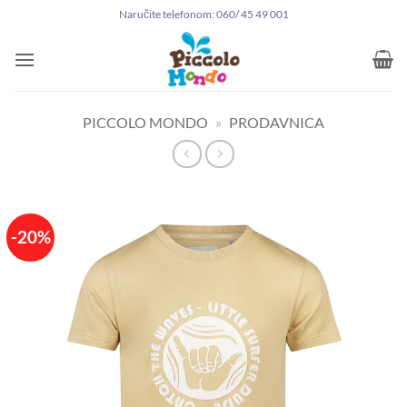
Preskoči
Naručite telefonom: 060/ 45 49 001
na
sadržaj
PICCOLO MONDO
»
PRODAVNICA
-20%