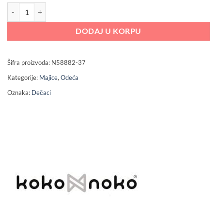
1,399.00 RSD.
Koko noko majica za dečake količina
DODAJ U KORPU
Šifra proizvoda:
N58882-37
Kategorije:
Majice
,
Odeća
Oznaka:
Dečaci