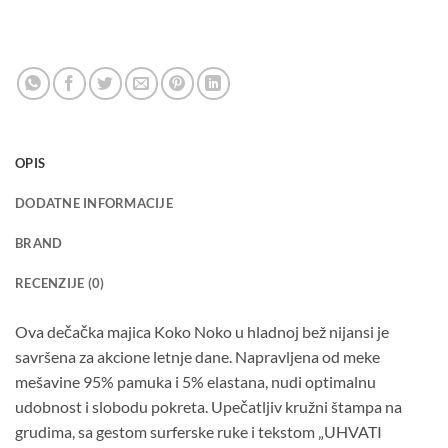
OPIS
DODATNE INFORMACIJE
BRAND
RECENZIJE (0)
Ova dečačka majica Koko Noko u hladnoj bež nijansi je
savršena za akcione letnje dane. Napravljena od meke
mešavine 95% pamuka i 5% elastana, nudi optimalnu
udobnost i slobodu pokreta. Upečatljiv kružni štampa na
grudima, sa gestom surferske ruke i tekstom „UHVATI