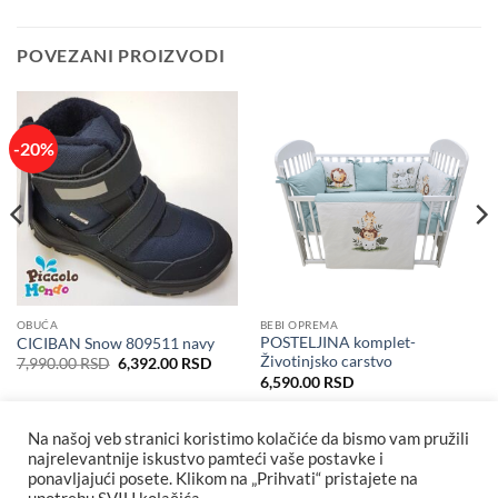
POVEZANI PROIZVODI
-20%
OBUĆA
BEBI OPREMA
POSTELJINA komplet-
CICIBAN Snow 809511 navy
Životinjsko carstvo
Originalna
Trenutna
7,990.00
RSD
6,392.00
RSD
cena
cena
6,590.00
RSD
je
je:
bila:
6,392.00 RSD.
7,990.00 RSD.
Na našoj veb stranici koristimo kolačiće da bismo vam pružili
najrelevantnije iskustvo pamteći vaše postavke i
ponavljajući posete. Klikom na „Prihvati“ pristajete na