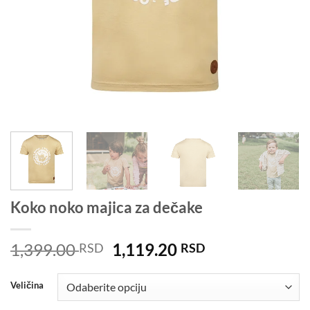
Koko noko majica za dečake
Originalna
Trenutna
1,399.00
1,119.20
RSD
RSD
cena
cena
je
je:
Veličina
bila:
1,119.20 RSD.