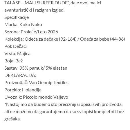
TALASE – MALI SURFER DUDE“, daje ovoj majici
avanturistički i razigran izgled.
Specifikacije
Marka: Koko Noko
Sezona: Proleće/Leto 2026
Kolekcija: Odeća za dečake (92-164) / Odeća za bebe (44-86)
Pol: Dečaci
Vrsta: Majica
Boja: Bež
Sastav: 95% pamuk/ 5% elastan
DEKLARACIJA:
Proizvođač: Van Gennip Textiles
Poreklo: Holandija
Uvoznik: Piccolo mondo Valjevo
*Nastojimo da budemo što precizniji u opisu svih proizvoda,
ali ne možemo da garantujemo da su svi opisi kompletni i bez
grešaka.