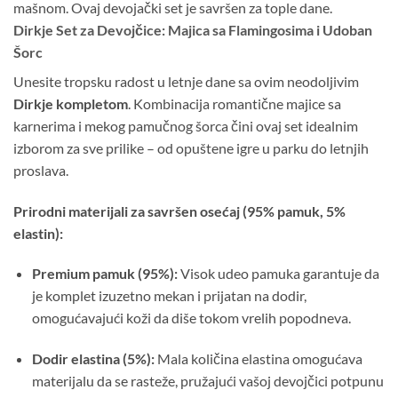
mašnom. Ovaj devojački set je savršen za tople dane.
Dirkje Set za Devojčice: Majica sa Flamingosima i Udoban
Šorc
Unesite tropsku radost u letnje dane sa ovim neodoljivim
Dirkje kompletom
. Kombinacija romantične majice sa
karnerima i mekog pamučnog šorca čini ovaj set idealnim
izborom za sve prilike – od opuštene igre u parku do letnjih
proslava.
Prirodni materijali za savršen osećaj (95% pamuk, 5%
elastin):
Premium pamuk (95%):
Visok udeo pamuka garantuje da
je komplet izuzetno mekan i prijatan na dodir,
omogućavajući koži da diše tokom vrelih popodneva.
Dodir elastina (5%):
Mala količina elastina omogućava
materijalu da se rasteže, pružajući vašoj devojčici potpunu