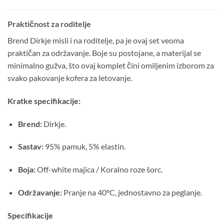
Praktičnost za roditelje
Brend Dirkje misli i na roditelje, pa je ovaj set veoma
praktičan za održavanje. Boje su postojane, a materijal se
minimalno gužva, što ovaj komplet čini omiljenim izborom za
svako pakovanje kofera za letovanje.
Kratke specifikacije:
Brend:
Dirkje.
Sastav:
95% pamuk, 5% elastin.
Boja:
Off-white majica / Koralno roze šorc.
Održavanje:
Pranje na 40°C, jednostavno za peglanje.
Specifikacije