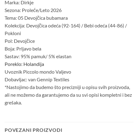
Marka: Dirkje
Sezona: Proleće/Leto 2026
Tema: 05 Devojčica bubamara
Kolekcija: Devojčica odeća (92-164) / Bebi odeća (44-86) /
Pokloni
Pol: Devojčice
Boja: Prljavo bela
Sastav: 95% pamuk/ 5% elastan
Poreklo: Holandija
Uvoznik Piccolo mondo Valjevo
Dobavljac: van Gennip Textiles
*Nastojimo da budemo što precizniji u opisu svih proizvoda,
ali ne možemo da garantujemo da su svi opisi kompletni i bez
grešaka.
POVEZANI PROIZVODI