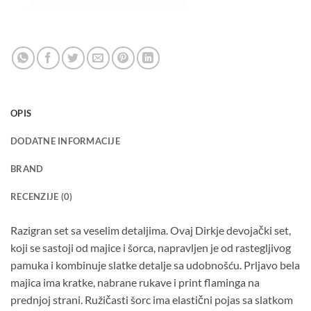
OPIS
DODATNE INFORMACIJE
BRAND
RECENZIJE (0)
Razigran set sa veselim detaljima. Ovaj Dirkje devojački set,
koji se sastoji od majice i šorca, napravljen je od rastegljivog
pamuka i kombinuje slatke detalje sa udobnošću. Prljavo bela
majica ima kratke, nabrane rukave i print flaminga na
prednjoj strani. Ružičasti šorc ima elastični pojas sa slatkom