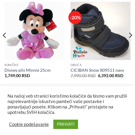
-20%
IGRAČKE
OBUĆA
Disney plis Minnie 25cm
CICIBAN Snow 809511 navy
Originalna
Trenu
1,749.00
RSD
7,990.00
RSD
6,392.00
RSD
cena
cena
je
je:
bila:
6,392
7,990.00 RSD.
Na našoj veb stranici koristimo kolačiće da bismo vam pružili
najrelevantnije iskustvo pamteći vaše postavke i
ponavljajući posete. Klikom na „Prihvati“ pristajete na
upotrebu SVIH kolačića.
Cookie podešavanje
PRIHVATI
Visa
MasterCard
Cash
Maestro
MasterCard
Visa
Visa
On
2
2
Elect