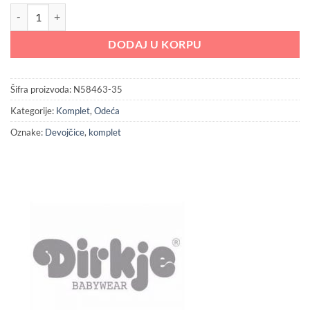
1,899.00 RSD.
Komplet za devojčice Dirkje količina
DODAJ U KORPU
Šifra proizvoda:
N58463-35
Kategorije:
Komplet
,
Odeća
Oznake:
Devojčice
,
komplet