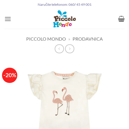
Preskoči
Naručite telefonom: 060/ 45 49 001
na
sadržaj
PICCOLO MONDO
»
PRODAVNICA
-20%