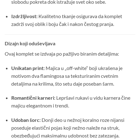
slobodu pokreta dok istražuje svet oko sebe.
Izdržljivost:
Kvalitetno tkanje osigurava da komplet
zadrži svoj oblik i boju čak i nakon čestog pranja.
Dizajn koji oduševljava
Ovaj komplet se izdvaja po pažljivo biranim detaljima:
Unikatan print:
Majica u „off-white“ boji ukrašena je
motivom dva flamingosa sa teksturiranim cvetnim
detaljima na krilima, što setu daje poseban šarm.
Romantični karneri:
Lepršavi rukavi u vidu karnera čine
majicu elegantnom i trendi.
Udoban šorc:
Donji deo u nežnoj koralno roze nijansi
poseduje elastični pojas koji nežno naleže na struk,
obezbeđujući maksimalnu udobnost bez zatezanja.