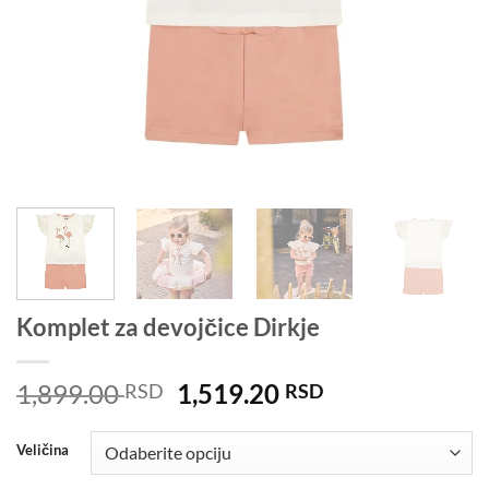
Komplet za devojčice Dirkje
Originalna
Trenutna
1,899.00
1,519.20
RSD
RSD
cena
cena
je
je:
Veličina
bila:
1,519.20 RSD.