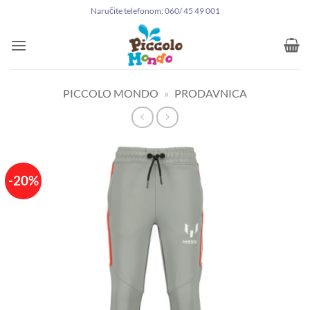
Preskoči
Naručite telefonom: 060/ 45 49 001
na
sadržaj
PICCOLO MONDO
»
PRODAVNICA
-20%