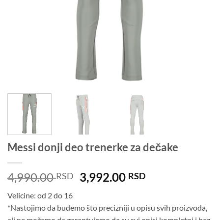
Messi donji deo trenerke za dečake
Originalna
Trenutna
4,990.00
3,992.00
RSD
RSD
cena
cena
Velicine: od 2 do 16
je
je:
*Nastojimo da budemo što precizniji u opisu svih proizvoda,
bila:
3,992.00 RSD.
ali ne možemo da garantujemo da su svi opisi kompletni i bez