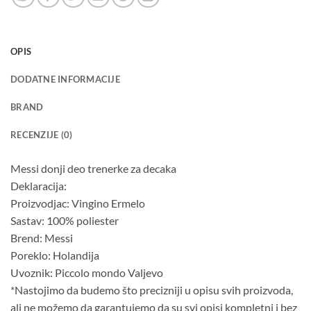
OPIS
DODATNE INFORMACIJE
BRAND
RECENZIJE (0)
Messi donji deo trenerke za decaka
Deklaracija:
Proizvodjac: Vingino Ermelo
Sastav: 100% poliester
Brend: Messi
Poreklo: Holandija
Uvoznik: Piccolo mondo Valjevo
*Nastojimo da budemo što precizniji u opisu svih proizvoda,
ali ne možemo da garantujemo da su svi opisi kompletni i bez