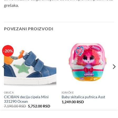
grešaka.
POVEZANI PROIZVODI
-20%
OBUĆA
IGRAČKE
CICIBAN decija cipela Mini
Baby skitalica pufnica Asst
331290 Ocean
1,249.00
RSD
Originalna
Trenutna
7,190.00
RSD
5,752.00
RSD
cena
cena
je
je:
bila:
5,752.00 RSD.