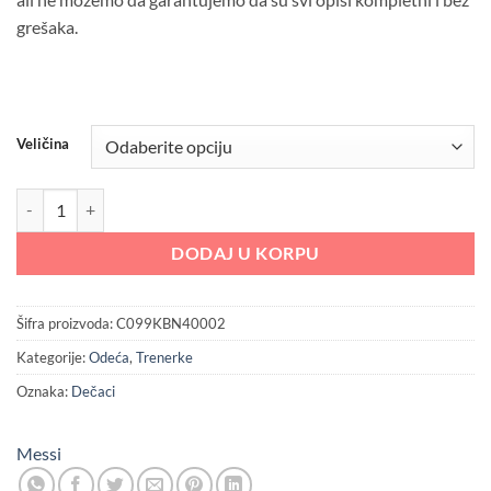
4,990.00 RSD.
grešaka.
Veličina
Messi donji deo trenerke za dečake količina
DODAJ U KORPU
Šifra proizvoda:
C099KBN40002
Kategorije:
Odeća
,
Trenerke
Oznaka:
Dečaci
Messi