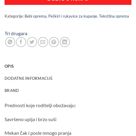
Kategorije:
Bebi oprema
,
Peškiri i rukavice za kupanje
,
Tekstilna oprema
Tri drugara
OPIS
DODATNE INFORMACIJE
BRAND
Prednosti koje roditelji obožavaju:
Savršeno upija i brzo suši
Mekan čak i posle mnogo pranja