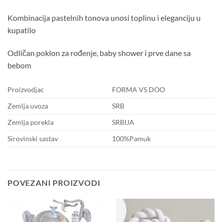
Kombinacija pastelnih tonova unosi toplinu i eleganciju u
kupatilo
Odličan poklon za rođenje, baby shower i prve dane sa
bebom
Proizvodjac
FORMA VS DOO
Zemlja uvoza
SRB
Zemlja porekla
SRBIJA
Sirovinski sastav
100%Pamuk
POVEZANI PROIZVODI