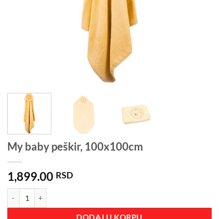
My baby peškir, 100x100cm
1,899.00
RSD
My baby peškir, 100x100cm količina
DODAJ U KORPU