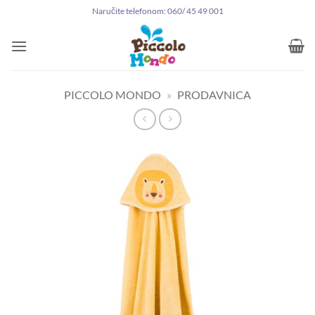
Preskoči
Naručite telefonom: 060/ 45 49 001
na
sadržaj
PICCOLO MONDO
»
PRODAVNICA