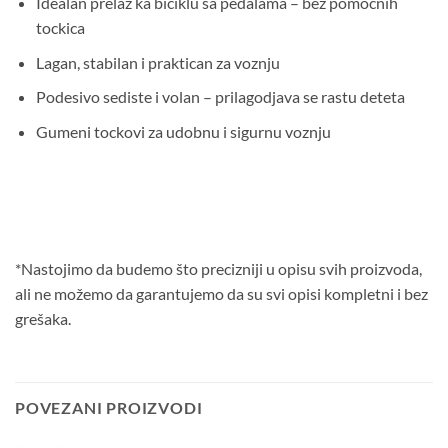
Idealan prelaz ka biciklu sa pedalama – bez pomocnih
tockica
Lagan, stabilan i praktican za voznju
Podesivo sediste i volan – prilagodjava se rastu deteta
Gumeni tockovi za udobnu i sigurnu voznju
*Nastojimo da budemo što precizniji u opisu svih proizvoda,
ali ne možemo da garantujemo da su svi opisi kompletni i bez
grešaka.
POVEZANI PROIZVODI