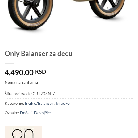
Only Balanser za decu
4,490.00
RSD
Nema na zalihama
Šifra proizvoda:
CB1203N-7
Kategorije:
Bicikle/Balanseri
,
Igračke
Oznake:
Dečaci
,
Devojčice