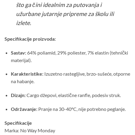
što ga čini idealnim za putovanja i
užurbane jutarnje pripreme za školu ili
izlete.
Specifikacije proizvoda:
Sastav:
64% poliamid, 29% poliester, 7% elastin (tehnički
materijal).
Karakteristike:
Izuzetno rastegljive, brzo-sušeće, otporne
na habanje.
Dizajn:
Cargo džepovi, elastične ranfle, podesiv struk.
Održavanje:
Pranje na 30-40°C, nije potrebno peglanje.
Specifikacije
Marka: No Way Monday