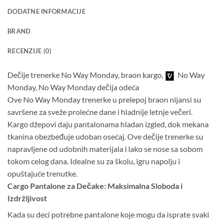
DODATNE INFORMACIJE
BRAND
RECENZIJE (0)
Dečije trenerke No Way Monday, braon kargo,
No Way
Monday, No Way Monday dečija odeća
Ove No Way Monday trenerke u prelepoj braon nijansi su
savršene za sveže prolećne dane i hladnije letnje večeri.
Kargo džepovi daju pantalonama hladan izgled, dok mekana
tkanina obezbeđuje udoban osećaj. Ove dečije trenerke su
napravljene od udobnih materijala i lako se nose sa sobom
tokom celog dana. Idealne su za školu, igru napolju i
opuštajuće trenutke.
Cargo Pantalone za Dečake: Maksimalna Sloboda i
Izdržljivost
Kada su deci potrebne pantalone koje mogu da isprate svaki