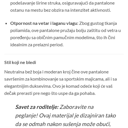
podešavanje širine struka, osiguravajući da pantalone
ostanu na mestu bez obzira na intenzitet aktivnosti.
Otpornost na vetar i laganu vlagu:
Zbog gustog tkanja
poliamida, ove pantalone pružaju bolju zaštitu od vetra u
poređenju sa običnim pamučnim modelima, što ih čini
idealnim za prelazni period.
Stil koji ne bledi
Neutralna bež boja i moderan kroj čine ove pantalone
savršenim za kombinovanje sa sportskim majicama, ali i sa
elegantnijim duksevima. Ovo je komad odeće koji će vaš
dečak prerasti pre nego što uspe da ga pohaba.
Savet za roditelje:
Zaboravite na
peglanje! Ovaj materijal je dizajniran tako
da se odmah nakon sušenja može obući,