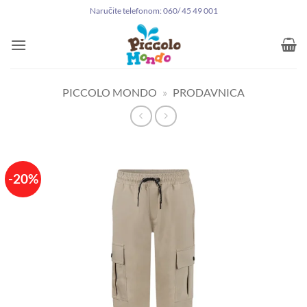
Preskoči
Naručite telefonom: 060/ 45 49 001
na
sadržaj
PICCOLO MONDO
»
PRODAVNICA
-20%