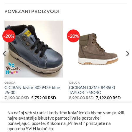
POVEZANI PROIZVODI
-20%
-20%
OBUĆA
OBUĆA
CICIBAN Taylor 802943F blue
CICIBAN CIZME 848500
25-30
TAYLOR T-MORO
Originalna
Trenutna
Originalna
Trenu
7,190.00
RSD
5,752.00
RSD
8,990.00
RSD
7,192.00
RSD
cena
cena
cena
cena
je
je:
je
je:
bila:
5,752.00 RSD.
bila:
7,192
Na našoj veb stranici koristimo kolačiće da bismo vam pružili
7,190.00 RSD.
8,990.00 RSD.
najrelevantnije iskustvo pamteći vaše postavke i
ponavljajući posete. Klikom na „Prihvati“ pristajete na
upotrebu SVIH kolačića.