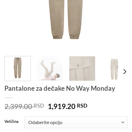
Pantalone za dečake No Way Monday
Originalna
Trenutna
2,399.00
1,919.20
RSD
RSD
cena
cena
je
je:
Veličina
bila:
1,919.20 RSD.