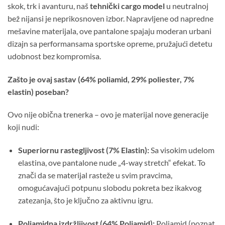
skok, trk i avanturu, naš
tehnički cargo model
u neutralnoj
bež nijansi je neprikosnoven izbor. Napravljene od napredne
mešavine materijala, ove pantalone spajaju moderan urbani
dizajn sa performansama sportske opreme, pružajući detetu
udobnost bez kompromisa.
Zašto je ovaj sastav (64% poliamid, 29% poliester, 7%
elastin) poseban?
Ovo nije obična trenerka – ovo je materijal nove generacije
koji nudi:
Superiornu rastegljivost (7% Elastin):
Sa visokim udelom
elastina, ove pantalone nude „4-way stretch“ efekat. To
znači da se materijal rasteže u svim pravcima,
omogućavajući potpunu slobodu pokreta bez ikakvog
zatezanja, što je ključno za aktivnu igru.
Poliamidna izdržljivost (64% Poliamid):
Poliamid (poznat