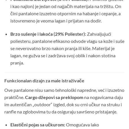
i kao najlon) je jedan od najjačih materijala na tržištu. On
čini pantalone izuzetno otpornim na habanje i cepanje, a
istovremeno je veoma lagan i prijatan na dodir.
Brzo sušenje i lakoća (29% Poliester):
Zahvaljujući
poliesteru, pantalone efikasno odvode vlagu sa kože i suše
se neverovatno brzo nakon pranja ili kiše. Materijal je
lagan, ne gužva se i zadržava svoj oblik i nakon stotina
pranja.
Funkcionalan dizajn za male istraživače
Ove pantalone nisu samo tehnološki napredne, već i izuzetno
praktične.
Cargo džepovi sa preklopom
na nogavicama daju
im autentičan „outdoor“ izgled, dok su crni učkur na struku i
ranfle na zglobovima tu da osiguraju savršeno pristajanje.
Elastični pojas sa učkurom:
Omogućava lako