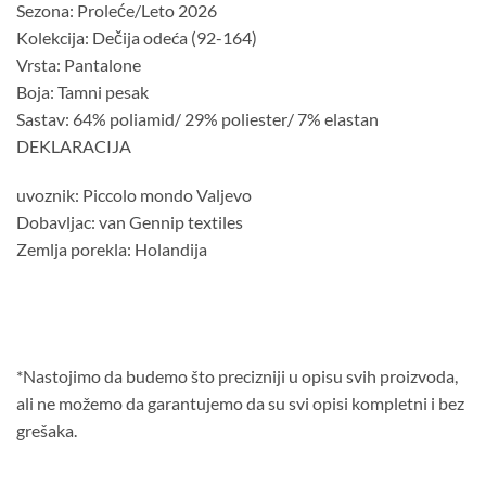
Sezona: Proleće/Leto 2026
Kolekcija: Dečija odeća (92-164)
Vrsta: Pantalone
Boja: Tamni pesak
Sastav: 64% poliamid/ 29% poliester/ 7% elastan
DEKLARACIJA
uvoznik: Piccolo mondo Valjevo
Dobavljac: van Gennip textiles
Zemlja porekla: Holandija
*Nastojimo da budemo što precizniji u opisu svih proizvoda,
ali ne možemo da garantujemo da su svi opisi kompletni i bez
grešaka.