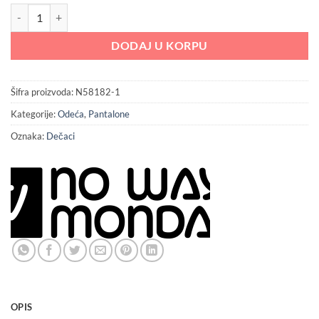
2,399.00 RSD.
Pantalone za dečake No Way Monday količina
DODAJ U KORPU
Šifra proizvoda:
N58182-1
Kategorije:
Odeća
,
Pantalone
Oznaka:
Dečaci
OPIS