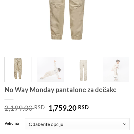
No Way Monday pantalone za dečake
Originalna
Trenutna
2,199.00
1,759.20
RSD
RSD
cena
cena
je
je:
Veličina
bila:
1,759.20 RSD.