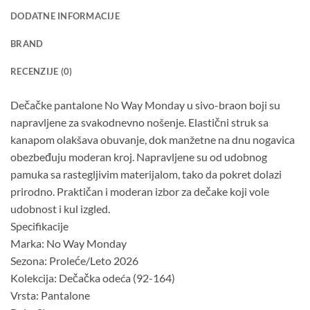
DODATNE INFORMACIJE
BRAND
RECENZIJE (0)
Dečačke pantalone No Way Monday u sivo-braon boji su
napravljene za svakodnevno nošenje. Elastični struk sa
kanapom olakšava obuvanje, dok manžetne na dnu nogavica
obezbeđuju moderan kroj. Napravljene su od udobnog
pamuka sa rastegljivim materijalom, tako da pokret dolazi
prirodno. Praktičan i moderan izbor za dečake koji vole
udobnost i kul izgled.
Specifikacije
Marka: No Way Monday
Sezona: Proleće/Leto 2026
Kolekcija: Dečačka odeća (92-164)
Vrsta: Pantalone