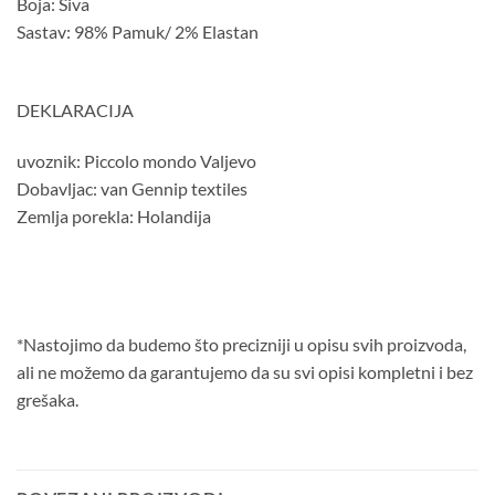
Boja: Siva
Sastav: 98% Pamuk/ 2% Elastan
DEKLARACIJA
uvoznik: Piccolo mondo Valjevo
Dobavljac: van Gennip textiles
Zemlja porekla: Holandija
*Nastojimo da budemo što precizniji u opisu svih proizvoda,
ali ne možemo da garantujemo da su svi opisi kompletni i bez
grešaka.