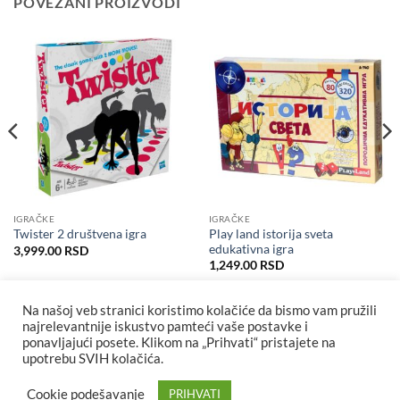
POVEZANI PROIZVODI
IGRAČKE
IGRAČKE
Play land istorija sveta
Twister 2 društvena igra
edukativna igra
3,999.00
RSD
utna
1,249.00
RSD
2.00 RSD.
Na našoj veb stranici koristimo kolačiće da bismo vam pružili
najrelevantnije iskustvo pamteći vaše postavke i
ponavljajući posete. Klikom na „Prihvati“ pristajete na
upotrebu SVIH kolačića.
Cookie podešavanje
PRIHVATI
Visa
MasterCard
Cash
Maestro
MasterCard
Visa
Visa