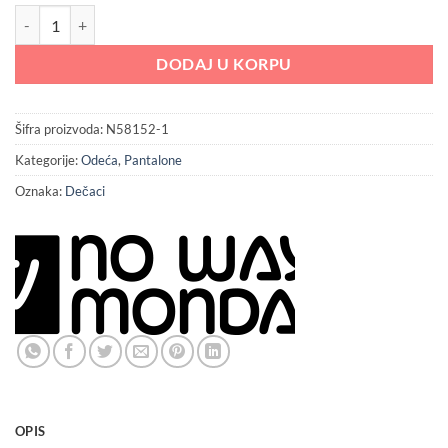
2,199.00 RSD.
No Way Monday pantalone za dečake količina
DODAJ U KORPU
Šifra proizvoda:
N58152-1
Kategorije:
Odeća
,
Pantalone
Oznaka:
Dečaci
OPIS