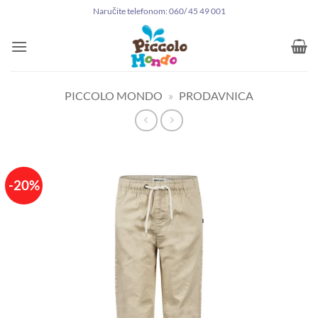
Preskoči
Naručite telefonom: 060/ 45 49 001
na
sadržaj
PICCOLO MONDO
»
PRODAVNICA
-20%