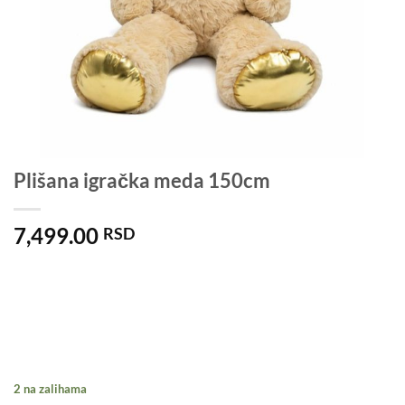
Plišana igračka meda 150cm
7,499.00
RSD
2 na zalihama