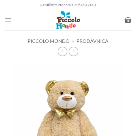
Preskoči
Naručite telefonom: 060/ 45 49 001
na
sadržaj
PICCOLO MONDO
»
PRODAVNICA