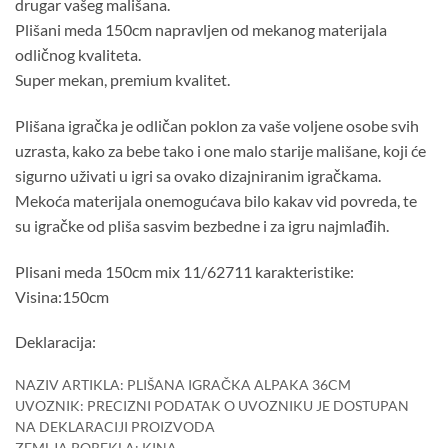
drugar vašeg mališana.
Plišani meda 150cm napravljen od mekanog materijala
odličnog kvaliteta.
Super mekan, premium kvalitet.
Plišana igračka je odličan poklon za vaše voljene osobe svih
uzrasta, kako za bebe tako i one malo starije mališane, koji će
sigurno uživati u igri sa ovako dizajniranim igračkama.
Mekoća materijala onemogućava bilo kakav vid povreda, te
su igračke od pliša sasvim bezbedne i za igru najmlađih.
Plisani meda 150cm mix 11/62711 karakteristike:
Visina:150cm
Deklaracija:
NAZIV ARTIKLA: PLIŠANA IGRAČKA ALPAKA 36CM
UVOZNIK: PRECIZNI PODATAK O UVOZNIKU JE DOSTUPAN
NA DEKLARACIJI PROIZVODA