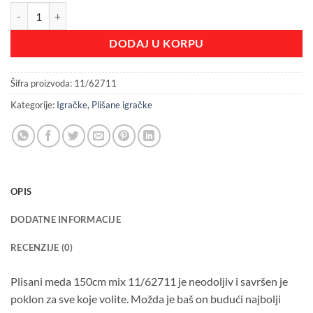
Plišana igračka meda 150cm količina
DODAJ U KORPU
Šifra proizvoda:
11/62711
Kategorije:
Igračke
,
Plišane igračke
OPIS
DODATNE INFORMACIJE
RECENZIJE (0)
Plisani meda 150cm mix 11/62711 je neodoljiv i savršen je
poklon za sve koje volite. Možda je baš on budući najbolji