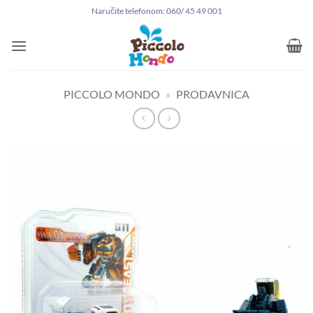
Preskoči
Naručite telefonom: 060/ 45 49 001
na
sadržaj
PICCOLO MONDO
»
PRODAVNICA