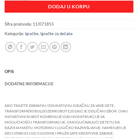
DODAJ U KORPU
Šifra proizvoda:
11/071855
Kategorije:
Igračke
,
Igračke za dečake
OPIS
DODATNE INFORMACIJE
AKO TRAŽITE ZABAVNU I EDUKATIVNU IGRAČKU ZA VAŠE DETE,
TRANSFORMERS BULDOZERROBOT E201602 JE ODLIČAN IZBOR. OVAJ
INOVATIVNI ROBOT KOMBINUJE IGRU KONSTRUKCIJE SA
MOGUĆNOŠĆU TRANSFORMACIJE, OMOGUĆAVAJUĆI DETETU DA
RAZVIJA MAŠTU, MOTORIKU I LOGIČKO RAZMIŠLJANJE. NAMENJEN JE
DECI STARIJOJ OD 3 GODINE I PRUŽA SATE KREATIVNE ZABAVE.