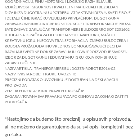
KOORDINACIJU, FINU MOTORIKU I LOGIČKO RAZMIŠLJANJE.
IZDRŽLJIVOST I SIGURNOST KVALITETNI MATERIJALI I BEZBEDAN
DIZAJN ZA DUGOTRAJNU UPOTREBU. ATRAKTIVAN DIZAJN SVETLE BOJE
I DETALJI ČINE IGRAČKU VIZUELNO PRIVLAČNOM. DUGOTRAJNA
ZABAVA KOMBINACIJA IGRE KONSTRUKCIJE I TRANSFORMACIJE PRUŽA
SATE ZABAVE. ZAKLJUČAK TRANSFORMERS BULDOZERROBOT E201602
JE IDEALNA IGRAČKA ZA DECU KOJA VOLE AVANTURU, MAŠTU I
KREATIVNU IGRU. NJEGOVA TRANSFORMACIJA IZMEĐU BULDOZERA I
ROBOTA PRUŽA DODATNU VREDNOST, OMOGUĆAVAJUĆI DECI DA
RAZVIJAJU VEŠTINE DOK SE ZABAVLJAJU. OVAJ PROIZVOD JE SAVRŠEN
IZBOR ZA DUGOTRAJNU I EDUKATIVNU IGRU KOJA KOMBINUJE
ZABAVU I UČENJE.
NAZIV ARTIKLA:
TRANSFORMERS BULDOZER-ROBOT E2016-02
NAZIV I VRSTA ROBE:
FIGURE
UVOZNIK:
PRECIZNI PODATAK O UVOZNIKU JE DOSTUPAN NA DEKLARACIJI
PROIZVODA
ZEMLJA POREKLA:
KINA
PRAVA POTROŠAČA:
ZAGARANTOVANA SVA PRAVA KUPACA PO OSNOVU ZAKONA O ZAŠTITI
POTROŠAČA
*Nastojimo da budemo što precizniji u opisu svih proizvoda,
ali ne možemo da garantujemo da su svi opisi kompletni i bez
grešaka.