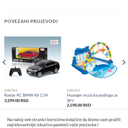
POVEZANI PROIZVODI
IGRAČKE
IGRAČKE
Huanger muzicka podloga za
Rastar RC BMW X6 1:24
igru
3,299.00
RSD
2,590.00
RSD
Na našoj veb stranici koristimo kolačiće da bismo vam pružili
najrelevantnije iskustvo pamteći vaše postavke i