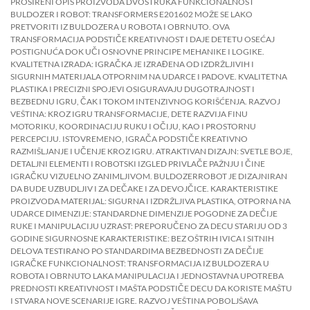
PROŠIRENI OPIS PROIZVODA DVOSTRUKA FUNKCIONALNOST
BULDOZER I ROBOT: TRANSFORMERS E201602 MOŽE SE LAKO
PRETVORITI IZ BULDOZERA U ROBOTA I OBRNUTO. OVA
TRANSFORMACIJA PODSTIČE KREATIVNOST I DAJE DETETU OSEĆAJ
POSTIGNUĆA DOK UČI OSNOVNE PRINCIPE MEHANIKE I LOGIKE.
KVALITETNA IZRADA: IGRAČKA JE IZRAĐENA OD IZDRŽLJIVIH I
SIGURNIH MATERIJALA OTPORNIM NA UDARCE I PADOVE. KVALITETNA
PLASTIKA I PRECIZNI SPOJEVI OSIGURAVAJU DUGOTRAJNOST I
BEZBEDNU IGRU, ČAK I TOKOM INTENZIVNOG KORIŠĆENJA. RAZVOJ
VEŠTINA: KROZ IGRU TRANSFORMACIJE, DETE RAZVIJA FINU
MOTORIKU, KOORDINACIJU RUKU I OČIJU, KAO I PROSTORNU
PERCEPCIJU. ISTOVREMENO, IGRAČA PODSTIČE KREATIVNO
RAZMIŠLJANJE I UČENJE KROZ IGRU. ATRAKTIVAN DIZAJN: SVETLE BOJE,
DETALJNI ELEMENTI I ROBOTSKI IZGLED PRIVLAČE PAŽNJU I ČINE
IGRAČKU VIZUELNO ZANIMLJIVOM. BULDOZERROBOT JE DIZAJNIRAN
DA BUDE UZBUDLJIV I ZA DEČAKE I ZA DEVOJČICE. KARAKTERISTIKE
PROIZVODA MATERIJAL: SIGURNA I IZDRŽLJIVA PLASTIKA, OTPORNA NA
UDARCE DIMENZIJE: STANDARDNE DIMENZIJE POGODNE ZA DEČIJE
RUKE I MANIPULACIJU UZRAST: PREPORUČENO ZA DECU STARIJU OD 3
GODINE SIGURNOSNE KARAKTERISTIKE: BEZ OŠTRIH IVICA I SITNIH
DELOVA TESTIRANO PO STANDARDIMA BEZBEDNOSTI ZA DEČIJE
IGRAČKE FUNKCIONALNOST: TRANSFORMACIJA IZ BULDOZERA U
ROBOTA I OBRNUTO LAKA MANIPULACIJA I JEDNOSTAVNA UPOTREBA
PREDNOSTI KREATIVNOST I MAŠTA PODSTIČE DECU DA KORISTE MAŠTU
I STVARA NOVE SCENARIJE IGRE. RAZVOJ VEŠTINA POBOLJŠAVA