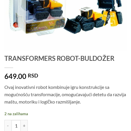
TRANSFORMERS ROBOT-BULDOŽER
649.00
RSD
Ovaj inovativni robot kombinuje igru konstrukcije sa
mogućnošću transformacije, omogućavajući detetu da razvija
maštu, motoriku i logičko razmišljanje.
2 na zalihama
TRANSFORMERS ROBOT-BULDOŽER količina