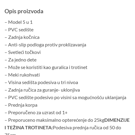
Opis proizvoda
– Model 5 u 1
– PVC sedište
– Zadnja kočnica
– Anti-slip podloga protiv proklizavanja
– Svetleći točkovi
– Za jedno dete
– Može se koristiti kao guralica i trotinet
– Meki rukohvati
– Visina sedišta podesiva u tri nivoa
– Zadnja ručica za guranje- uklonjiva
– PVC sedište podesivo po visini sa mogućnošću uklanjanja
– Prednja korpa
– Preporučeno za uzrast od 1+
– Preporuceno maksimalno opterećenje do 25kg
DIMENZIJE
I TEŽINA TROTINETA:
Podesiva prednja ručica od 50 do
75cm