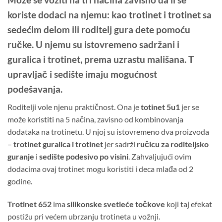
koriste dodaci na njemu: kao trotinet i trotinet sa
sedećim delom ili roditelj gura dete pomoću
ručke. U njemu su istovremeno sadržani
i
guralica i trotinet
, prema uzrastu mališana. T
upravljač i sedište imaju
mogućnost
podešavanja
.
Roditelji vole njenu praktičnost. Ona je
totinet 5u1
jer se
može koristiti na 5 načina, zavisno od kombinovanja
dodataka na trotinetu. U njoj su istovremeno dva proizvoda
–
trotinet guralica i trotinet
jer sadrži
ručicu za roditeljsko
guranje
i
sedište podesivo po visini
. Zahvaljujući ovim
dodacima ovaj trotinet mogu koristiti i deca mlađa od 2
godine.
Trotinet 652
ima
silikonske svetleće točkove
koji taj efekat
postižu pri većem ubrzanju trotineta u vožnji.