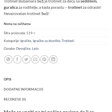
Trotinet Bubamara
5u1
je trotinet za decu sa
sedištem,
guralica
za roditelje, a kada porastu –
trotinet
za odrasle!
Neverovatan trotinet
5u1
!
Nema na zalihama
Šifra proizvoda:
519-r
Kategorije:
Igračke
,
Igračke za dvorište
,
Trotineti
Oznake:
Devojčice
,
Leto
OPIS
DODATNE INFORMACIJE
RECENZIJE (0)
Može se voziti na
tri načina
zavisno da li se