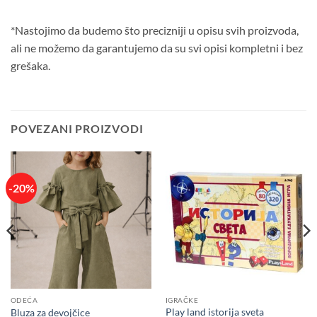
*Nastojimo da budemo što precizniji u opisu svih proizvoda,
ali ne možemo da garantujemo da su svi opisi kompletni i bez
grešaka.
POVEZANI PROIZVODI
-20%
ODEĆA
IGRAČKE
Play land istorija sveta
Bluza za devojčice