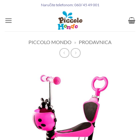
Preskoči
Naručite telefonom: 060/ 45 49 001
na
sadržaj
PICCOLO MONDO
»
PRODAVNICA