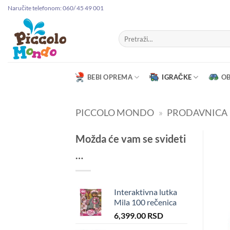
Preskoči
Naručite telefonom: 060/ 45 49 001
na
sadržaj
Pretraga
za:
BEBI OPREMA
IGRAČKE
O
PICCOLO MONDO
»
PRODAVNICA
Možda će vam se svideti
…
Interaktivna lutka
Mila 100 rečenica
6,399.00
RSD