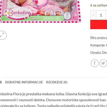
6 na zaliha
Bambolina F
Šifra proizv
Kategorije:
Oznaka:
Dev
IS
DODATNE INFORMACIJE
RECENZIJE (0)
bolina Flora je preslatka mekana lutka. Glavna funkcija ove igracke
vecenosti i neznosti deteta. Osnovne motoricke sposobnosti kao st
 interakciju sa lutkom. Tvoja najbolja prijateljica koja će ti reći što