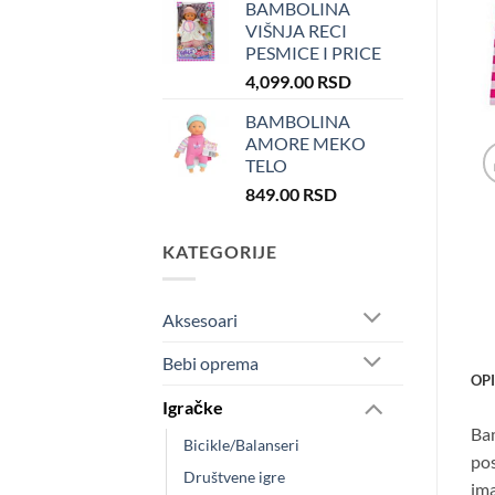
BAMBOLINA
VIŠNJA RECI
PESMICE I PRICE
4,099.00
RSD
BAMBOLINA
AMORE MEKO
TELO
849.00
RSD
KATEGORIJE
Aksesoari
Bebi oprema
OP
Igračke
Bam
Bicikle/Balanseri
pos
Društvene igre
ima