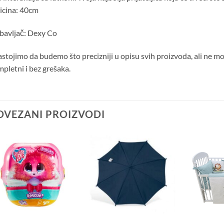
icina: 40cm
bavljač: Dexy Co
stojimo da budemo što precizniji u opisu svih proizvoda, ali ne m
pletni i bez grešaka.
OVEZANI PROIZVODI