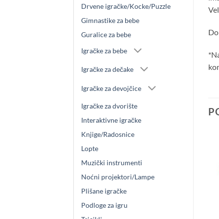
Drvene igračke/Kocke/Puzzle
Vel
Gimnastike za bebe
Do
Guralice za bebe
Igračke za bebe
*Na
kom
Igračke za dečake
Igračke za devojčice
Igračke za dvorište
P
Interaktivne igračke
Knjige/Radosnice
Lopte
NOVO
Muzički instrumenti
Noćni projektori/Lampe
Plišane igračke
Podloge za igru