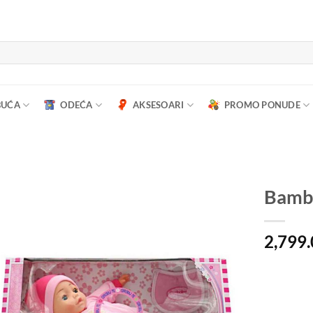
BUĆA
ODEĆA
AKSESOARI
PROMO PONUDE
Bambo
2,799