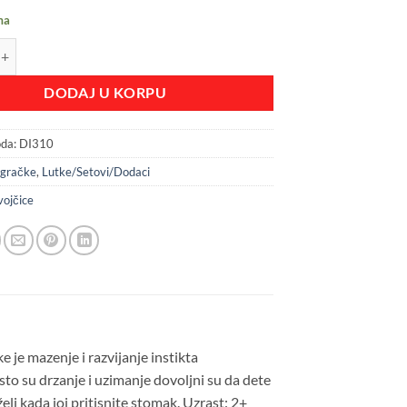
ma
lora 50 reči količina
DODAJ U KORPU
oda:
DI310
Igračke
,
Lutke/Setovi/Dodaci
ojčice
 je mazenje i razvijanje instikta
o su drzanje i uzimanje dovoljni su da dete
 želi kada joj pritisnite stomak. Uzrast: 2+