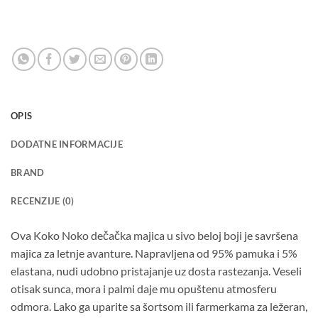
OPIS
DODATNE INFORMACIJE
BRAND
RECENZIJE (0)
Ova Koko Noko dečačka majica u sivo beloj boji je savršena
majica za letnje avanture. Napravljena od 95% pamuka i 5%
elastana, nudi udobno pristajanje uz dosta rastezanja. Veseli
otisak sunca, mora i palmi daje mu opuštenu atmosferu
odmora. Lako ga uparite sa šortsom ili farmerkama za ležeran,