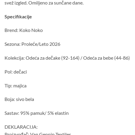
svež izgled. Omiljeno za sunčane dane.
Specifikacije
Brend: Koko Noko
Sezona: Proleće/Leto 2026
Kolekcija: Odeća za dečake (92-164) / Odeća za bebe (44-86)
Pol: dečaci
Tip: majica
Boja: sivo bela
Sastav: 95% pamuk/ 5% elastin
DEKLARACIJA:
Proizvođač: Van Gennip Textiles