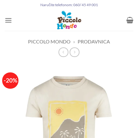
Preskoči
Naručite telefonom: 060/ 45 49 001
na
sadržaj
PICCOLO MONDO
»
PRODAVNICA
-20%