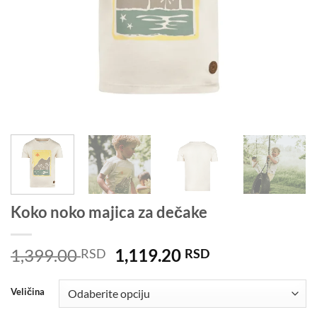
Koko noko majica za dečake
Originalna
Trenutna
1,399.00
1,119.20
RSD
RSD
cena
cena
je
je:
Veličina
bila:
1,119.20 RSD.