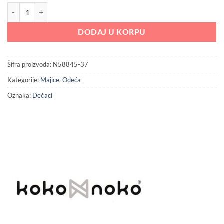
1,399.00 RSD.
Koko noko majica za dečake količina
DODAJ U KORPU
Šifra proizvoda:
N58845-37
Kategorije:
Majice
,
Odeća
Oznaka:
Dečaci