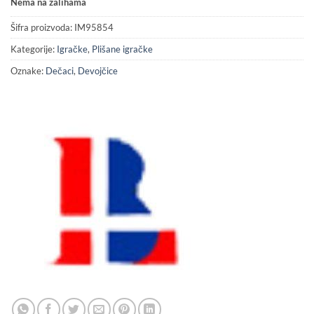
Nema na zalihama
Šifra proizvoda:
IM95854
Kategorije:
Igračke
,
Plišane igračke
Oznake:
Dečaci
,
Devojčice