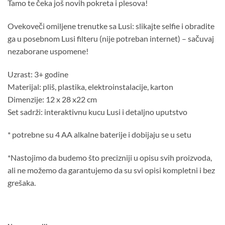
Tamo te čeka još novih pokreta i plesova!
Ovekoveči omiljene trenutke sa Lusi: slikajte selfie i obradite
ga u posebnom Lusi filteru (nije potreban internet) – sačuvaj
nezaborane uspomene!
Uzrast: 3+ godine
Materijal: pliš, plastika, elektroinstalacije, karton
Dimenzije: 12 x 28 x22 cm
Set sadrži: interaktivnu kucu Lusi i detaljno uputstvo
* potrebne su 4 AA alkalne baterije i dobijaju se u setu
*Nastojimo da budemo što precizniji u opisu svih proizvoda,
ali ne možemo da garantujemo da su svi opisi kompletni i bez
grešaka.