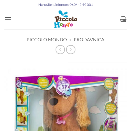
Preskoči
Naručite telefonom: 060/ 45 49 001
na
sadržaj
PICCOLO MONDO
»
PRODAVNICA