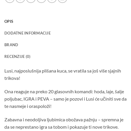
OPIS
DODATNE INFORMACIJE
BRAND
RECENZIJE (0)
Lusi, najposlušnija plišana kuca, se vratila sa još više sjajnih
trikova!
Ona reaguje na preko 20 glasovnih komandi: hoda, laje, šalje
poljubac, IGRA i PEVA – samo je pozovi i Lusi će učiniti sve da
te nasmeje i oraspoloži!
Zabavna i neodoljiva ljubimica obožava pažnju – spremna je
da se neprestano igra sa tobom i pokazuje ti nove trikove.