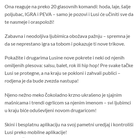
Ona reaguje na preko 20 glasovnih komandi: hoda, laje, šalje
poljubac, IGRA i PEVA – samo je pozovi i Lusi će učiniti sve da
te nasmeje i oraspoloži!
Zabavna i neodoljiva ljubimica obožava pažnju – spremna je
da se neprestano igra sa tobom i pokazuje ti nove trikove.
Pokažite i drugarima Lusine nove pokrete i neki od njenih
omiljenih plesova: salsu, balet, rok ili hip hop! Pre svake tačke
Lusi se protegne, a na kraju se pokloni i zahvali publici –
rodjena je da bude zvezda nastupa!
Njeno nežno meko čokoladno krzno ukrašeno je sjajnim
mašnicama i trendi ogrlicom sa njenim imenom – svi ljubimci
u kraju biće oduševljeni novom drugaricom!
Skini i besplatnu aplikaciju na svoj pametni uredjaj i kontroliši
Lusi preko mobilne aplikacije!