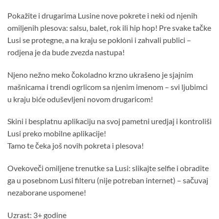
Pokažite i drugarima Lusine nove pokrete i neki od njenih
omiljenih plesova: salsu, balet, rok ili hip hop! Pre svake tačke
Lusi se protegne, a na kraju se pokloni i zahvali publici –
rodjena je da bude zvezda nastupa!
Njeno nežno meko čokoladno krzno ukrašeno je sjajnim
mašnicama i trendi ogrlicom sa njenim imenom – svi ljubimci
u kraju biće oduševljeni novom drugaricom!
Skini i besplatnu aplikaciju na svoj pametni uredjaj i kontroliši
Lusi preko mobilne aplikacije!
Tamo te čeka još novih pokreta i plesova!
Ovekoveči omiljene trenutke sa Lusi: slikajte selfie i obradite
ga u posebnom Lusi filteru (nije potreban internet) – sačuvaj
nezaborane uspomene!
Uzrast: 3+ godine